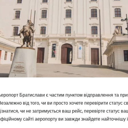
еропорт Братислави є частим пунктом відправлення та приб
езалежно від того, чи ви просто хочете перевірити статус св
Увійдіть до 
ізнатися, чи не затримується ваш рейс, перевірте статус в
фіційному сайті аеропорту ви завжди знайдете найточнішу 