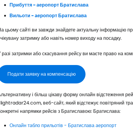
... світова туристична спільнота
Прибуття - аеропорт Братислава
Вильоти - аеропорт Братислава
Пр
а цьому сайті ви завжди знайдете актуальну інформацію пр
чікувану затримку або навіть номер виходу на посадку.
Прод
 разі затримки або скасування рейсу ви маєте право на ком
Про
Подати заявку на компенсацію
Альтернативну і більш цікаву форму онлайн відстеження ре
lightradar24.com, веб-сайт, який відстежує повітряний тра
онкретні напрямки рейсів з Братиславою: Братислава:
Онлайн табло прильотів - Братислава аеропорт