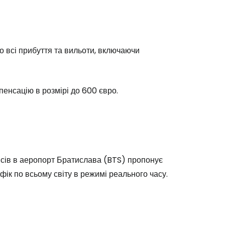
одовжуйте з Google
о всі прибуття та вильоти, включаючи
овжуйте у Facebook
пенсацію в розмірі до 600 євро.
довжити з email
йсів в аеропорт Братислава (BTS) пропонує
фік по всьому світу в режимі реального часу.