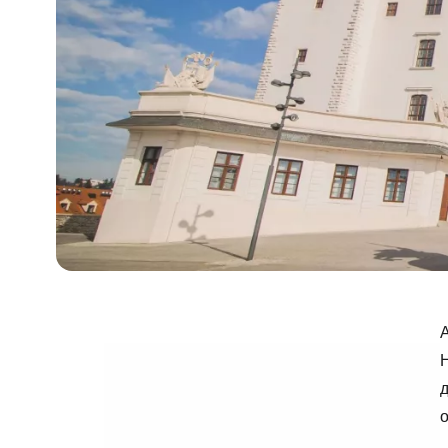
А
Н
д
о