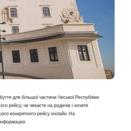
уття для більшої частини Чеської Республіки.
ого рейсу, чи чекаєте на родичів і хочете
Cestee
ашого конкретного рейсу онлайн. На
інформацію: