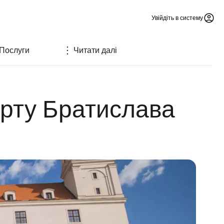
Увійдіть в систему
Послуги
Читати далі
орту Братислава