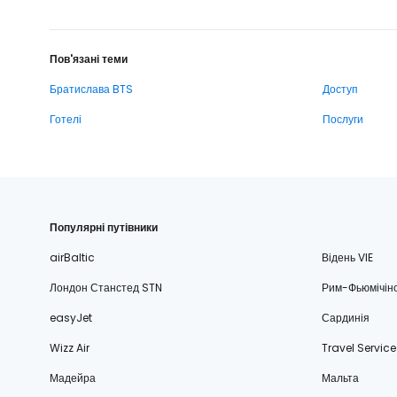
Пов'язані теми
Братислава BTS
Доступ
Готелі
Послуги
Популярні путівники
airBaltic
Відень VIE
Лондон Станстед STN
Рим-Фьюмічін
easyJet
Сардинія
Wizz Air
Travel Service
Мадейра
Мальта