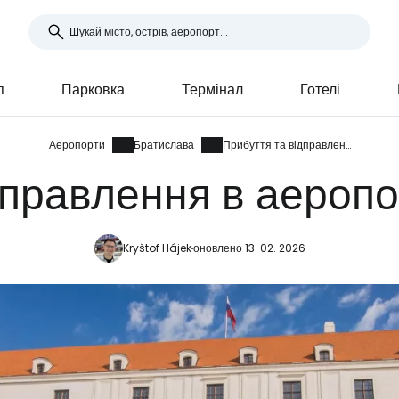
п
Парковка
Термінал
Готелі
Аеропорти
Братислава
Прибуття та відправлення
дправлення в аероп
Kryštof Hájek
оновлено 13. 02. 2026