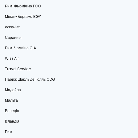
Рим-Фьюмічіно FCO
Мілан-Бергамо BGY
easyJet
Сардинія
Рим-Чампіно CIA
Wizz Air
Travel Service
Париж Шарль де Голль CDG
Мадейра
Мальта
Венеція
Ісландія
Рим