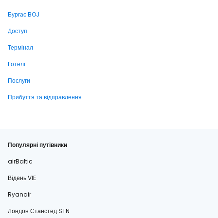
Бургас BOJ
Доступ
Термінал
Готелі
Послуги
Прибуття та відправлення
Популярні путівники
airBaltic
Відень VIE
Ryanair
Лондон Станстед STN