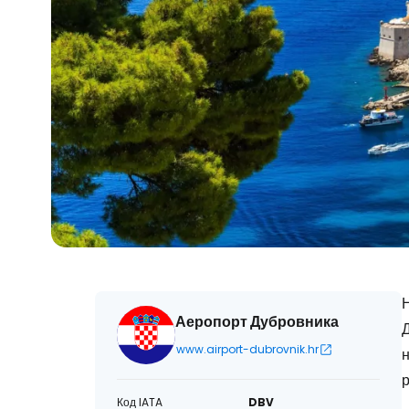
Н
Аеропорт Дубровника
Д
www.airport-dubrovnik.hr
н
р
Код IATA
DBV