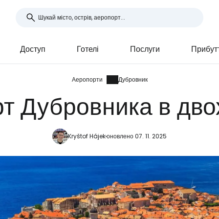
Доступ
Готелі
Послуги
Прибут
Аеропорти
Дубровник
т Дубровника в дво
Kryštof Hájek
оновлено 07. 11. 2025