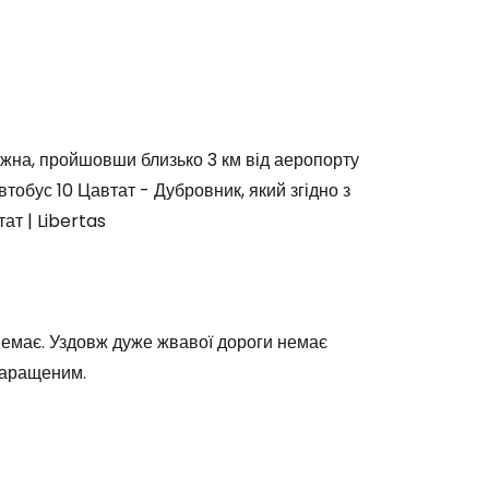
жна, пройшовши близько 3 км від аеропорту
автобус 10 Цавтат - Дубровник, який згідно з
ат | Libertas
 немає. Уздовж дуже жвавої дороги немає
харащеним.