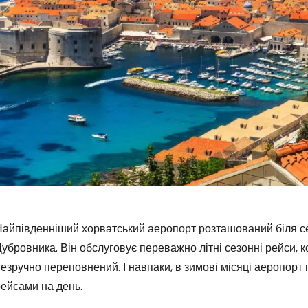
айпівденніший хорватський аеропорт розташований біля села
убровника. Він обслуговує переважно літні сезонні рейси, 
езручно переповнений. І навпаки, в зимові місяці аеропорт 
ейсами на день.