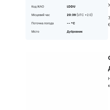
У
Код ІКАО
LDDU
Місцевий час
20:39
(UTC +2.0)
З
Поточна погода
-- °C
Є
Місто
Дубровник
Н