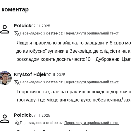
1 коментар
Poldick
07. 11. 2025
Перекладено з cestee.cz
Переглянути оригінальний текст
Якщо я правильно знайшла, то заощадити 6 євро мо
до автобусної зупинки в Звєковіце, де слід сісти на 
розкладом ходить досить часто: 10 - Дубровник-Цавт
Kryštof Hájek
07. 11. 2025
Перекладено з cestee.cz
Переглянути оригінальний текст
Теоретично так, але на практиці пішохідної доріжки
тротуару, і це місце виглядає дуже небезпечним/за
Poldick
07. 11. 2025
Перекладено з cestee.cz
Переглянути оригінальний текст