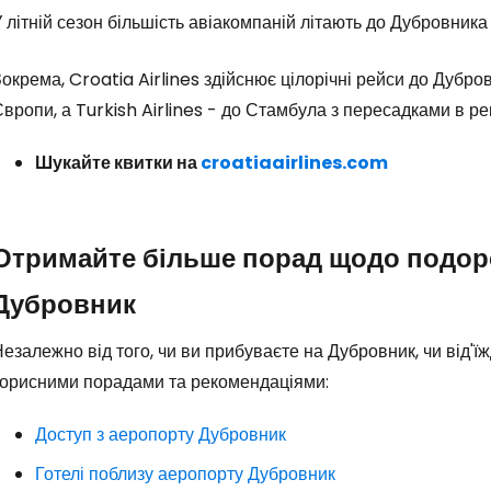
 літній сезон більшість авіакомпаній літають до Дубровника 
окрема, Croatia Airlines здійснює цілорічні рейси до Дубро
вропи, а Turkish Airlines - до Стамбула з пересадками в реш
Шукайте квитки на
croatiaairlines.com
Увійдіть до 
Отримайте більше порад щодо подор
... світова туристична спільнота
Дубровник
Пр
езалежно від того, чи ви прибуваєте на Дубровник, чи від'
корисними порадами та рекомендаціями:
Прод
Доступ з аеропорту Дубровник
Готелі поблизу аеропорту Дубровник