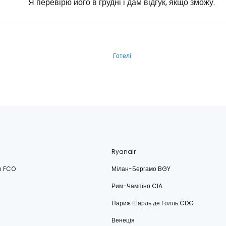
Я перевірю його в грудні і дам відгук, якщо зможу.
Готелі
Ryanair
о FCO
Мілан-Бергамо BGY
Рим-Чампіно CIA
Париж Шарль де Голль CDG
Венеція