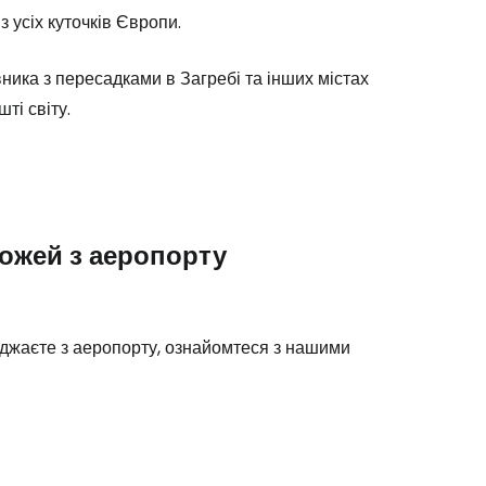
з усіх куточків Європи.
вника з пересадками в Загребі та інших містах
ті світу.
Cestee
ожей з аеропорту
одовжуйте з Google
їжджаєте з аеропорту, ознайомтеся з нашими
овжуйте у Facebook