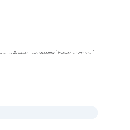
довжити з email
илання. Дивіться нашу сторінку "
Рекламна політика
".