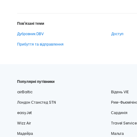
Пов'язані теми
Дубровник DBV
Доступ
Прибуття та відправлення
Популярні путівники
airBaltic
Відень VIE
Лондон Станстед STN
Рим-Фьюмічін
easyJet
Сардинія
Wizz Air
Travel Service
Мадейра
Мальта