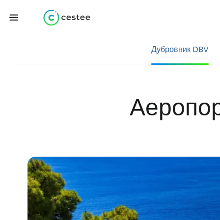
Дубровник DBV
Аеропор