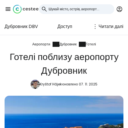
Дубровник DBV
Доступ
Читати далі
Увійдіть до Cestee
... світова туристична спільнота
Аеропорти
Дубровник
Готелі
Готелі поблизу аеропорту
Продовжуйте з Google
Дубровник
Kryštof Hájek
оновлено 07. 11. 2025
Продовжуйте у Facebook
Продовжити з email