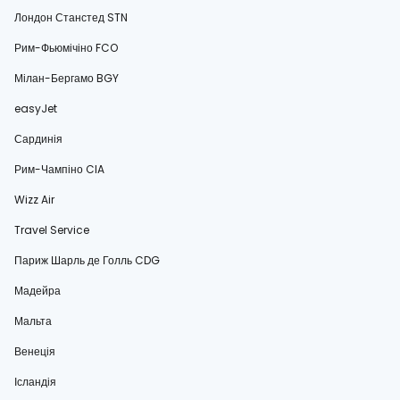
Лондон Станстед STN
Рим-Фьюмічіно FCO
Мілан-Бергамо BGY
easyJet
Сардинія
Рим-Чампіно CIA
Wizz Air
Travel Service
Париж Шарль де Голль CDG
Мадейра
Мальта
Венеція
Ісландія