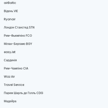
airBaltic
Відень VIE
Ryanair
Лондон Станстед STN
Рим-Фьюмічіно FCO
Мілан-Бергамо BGY
easyJet
Сардинія
Рим-Чампіно CIA
Wizz Air
Travel Service
Париж Шарль де Голль CDG
Мадейра