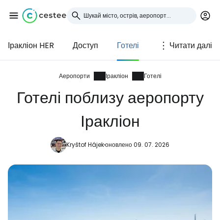
Іракліон HER
Доступ
Готелі
Читати далі
Увійдіть до Cestee
... світова туристична спільнота
Аеропорти
Іракліон
Готелі
Готелі поблизу аеропорту
Продовжуйте з Google
Іракліон
Kryštof Hájek
оновлено 09. 07. 2026
Продовжуйте у Facebook
Продовжити з email