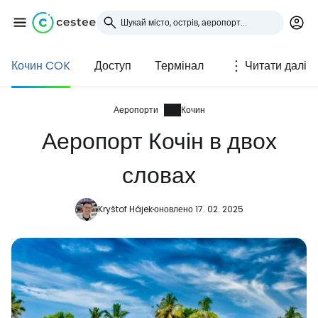
Кочин COK
Доступ
Термінал
Читати далі
Увійдіть до Cestee
... світова туристична спільнота
Аеропорти
Кочин
Аеропорт Кочін в двох
Продовжуйте з Google
словах
Kryštof Hájek
оновлено 17. 02. 2025
Продовжуйте у Facebook
Продовжити з email