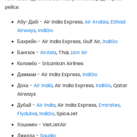
рейси:
Абу-Дабі - Air India Express,
Air Arabia
,
Etihad
Airways
,
IndiGo
Бахрейн - Air India Express, Gulf Air,
IndiGo
Бангкок -
AirAsia
, Thai,
Lion Air
Коломбо - SriLankan Airlines
Даммам - Air India Express,
IndiGo
Доха -
Air India
, Air India Express,
IndiGo
, Qatar
Airways
Дубай -
Air India
, Air India Express,
Emirates
,
Flydubai
,
IndiGo
, SpiceJet
Хошимін - VietJetAir
Джидда -
Saudia