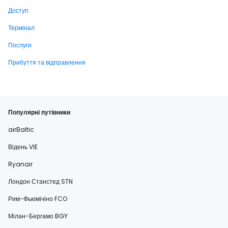
Доступ
Термінал
Послуги
Прибуття та відправлення
Популярні путівники
airBaltic
Відень VIE
Ryanair
Лондон Станстед STN
Рим-Фьюмічіно FCO
Мілан-Бергамо BGY