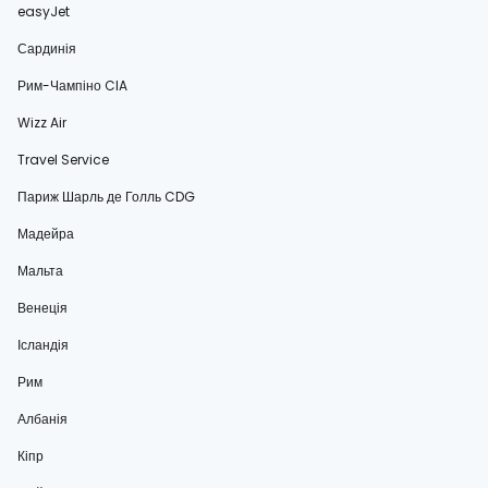
easyJet
Сардинія
Рим-Чампіно CIA
Wizz Air
Travel Service
Париж Шарль де Голль CDG
Мадейра
Мальта
Венеція
Ісландія
Рим
Албанія
Кіпр