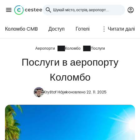
Коломбо CMB
Доступ
Готелі
Читати далі
Увійдіть до Cestee
... світова туристична спільнота
Аеропорти
Коломбо
Послуги
Послуги в аеропорту
Продовжуйте з Google
Коломбо
Kryštof Hájek
оновлено 22. 11. 2025
Продовжуйте у Facebook
Продовжити з email