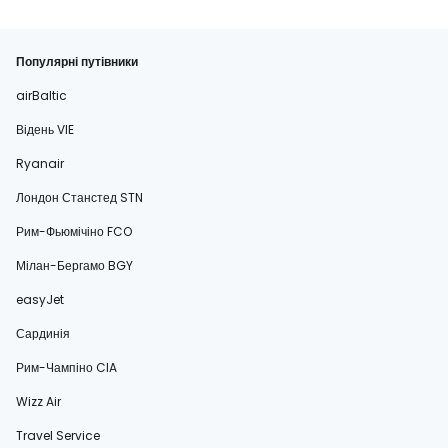
Популярні путівники
airBaltic
Відень VIE
Ryanair
Лондон Станстед STN
Рим-Фьюмічіно FCO
Мілан-Бергамо BGY
easyJet
Сардинія
Рим-Чампіно CIA
Wizz Air
Travel Service