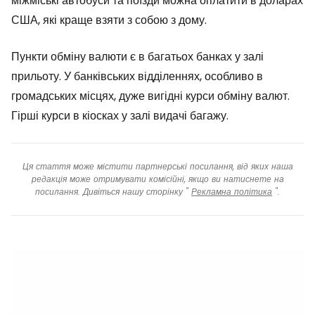
міжміські автобуси та поїзди можна оплатити в доларах
США, які краще взяти з собою з дому.
Пункти обміну валюти є в багатьох банках у залі
прильоту. У банківських відділеннях, особливо в
громадських місцях, дуже вигідні курси обміну валют.
Гірші курси в кіосках у залі видачі багажу.
Ця стаття може містити партнерські посилання, від яких наша
редакція може отримувати комісійні, якщо ви натиснете на
посилання. Дивіться нашу сторінку "
Рекламна політика
".