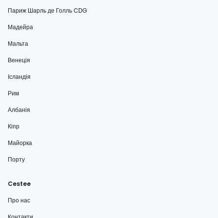
Париж Шарль де Голль CDG
Мадейра
Мальта
Венеція
Ісландія
Рим
Албанія
Кіпр
Майорка
Порту
Cestee
Про нас
Контакти