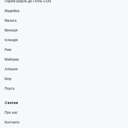
Париж Шарль де Голль CDG
Мадейра
Мальта
Венеція
Ісландія
Рим
Майорка
Албанія
Кіпр
Порту
Cestee
Про нас
Контакти