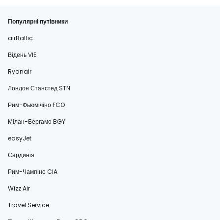
Популярні путівники
airBaltic
Відень VIE
Ryanair
Лондон Станстед STN
Рим-Фьюмічіно FCO
Мілан-Бергамо BGY
easyJet
Сардинія
Рим-Чампіно CIA
Wizz Air
Travel Service