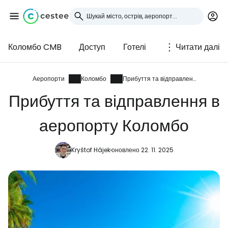
Коломбо CMB
Доступ
Готелі
Читати далі
Увійдіть до Cestee
... світова туристична спільнота
Аеропорти
Коломбо
Прибуття та відправлення
Прибуття та відправлення в
Продовжуйте з Google
аеропорту Коломбо
Kryštof Hájek
оновлено 22. 11. 2025
Продовжуйте у Facebook
Продовжити з email