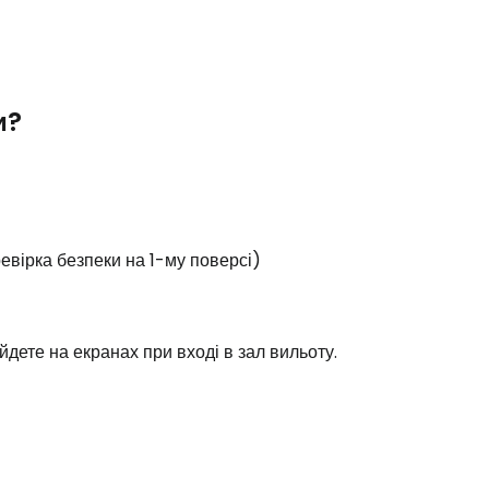
и?
вірка безпеки на 1-му поверсі)
йдете на екранах при вході в зал вильоту.
Cestee