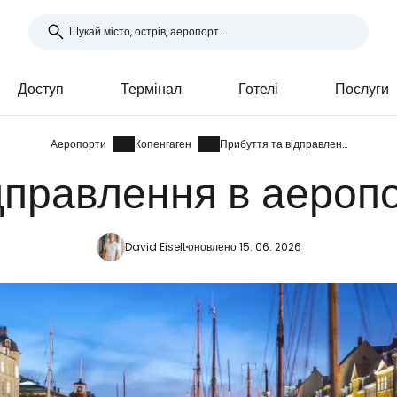
Доступ
Термінал
Готелі
Послуги
Аеропорти
Копенгаген
Прибуття та відправлення
дправлення в аероп
David Eiselt
оновлено 15. 06. 2026