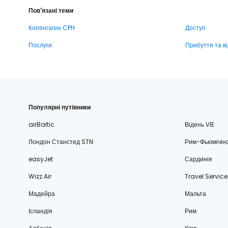
Пов'язані теми
Копенгаген CPH
Доступ
Послуги
Прибуття та в
Популярні путівники
airBaltic
Відень VIE
Лондон Станстед STN
Рим-Фьюмічін
easyJet
Сардинія
Wizz Air
Travel Service
Мадейра
Мальта
Ісландія
Рим