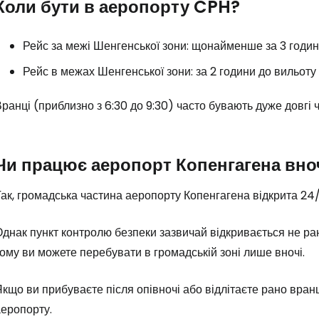
Коли бути в аеропорту CPH?
Пр
Рейс за межі Шенгенської зони: щонайменше за 3 годин
Рейс в межах Шенгенської зони: за 2 години до вильоту
Прод
ранці (приблизно з 6:30 до 9:30) часто бувають дуже довгі 
Про
Чи працює аеропорт Копенгагена вно
ак, громадська частина аеропорту Копенгагена відкрита 24/
днак пункт контролю безпеки зазвичай відкривається не ран
ому ви можете перебувати в громадській зоні лише вночі.
кщо ви прибуваєте після опівночі або відлітаєте рано вранц
аеропорту.