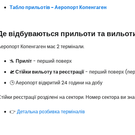
Табло прильотів - Аеропорт Копенгаген
Де відбуваються прильоти та вильот
еропорт Копенгаген має 2 термінали.
🛬
Приліт
- перший поверх
🛫 Стійки вильоту та реєстрації
- перший поверх (пере
🕒 Аеропорт відкритий 24 години на добу
тійки реєстрації розділені на сектори. Номер сектора ви зна
Увійдіть до 
👉
Детальна розбивка терміналів
... світова туристична спільнота