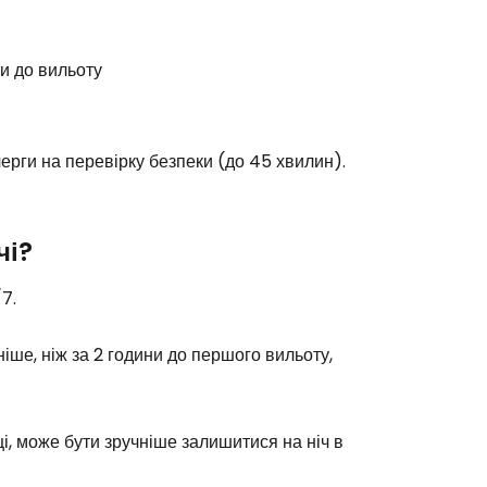
одовжуйте з Google
и до вильоту
овжуйте у Facebook
черги на перевірку безпеки (до 45 хвилин).
довжити з email
чі?
7.
іше, ніж за 2 години до першого вильоту,
і, може бути зручніше залишитися на ніч в