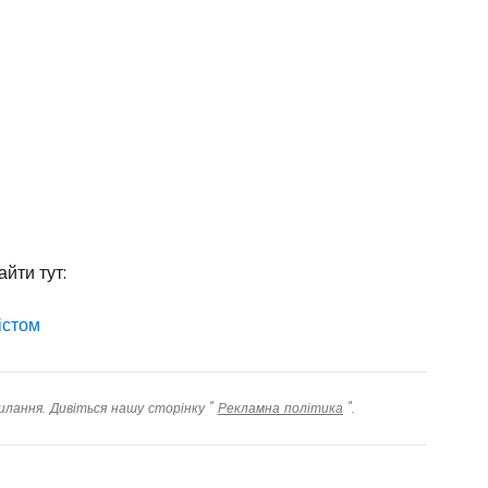
йти тут:
істом
илання. Дивіться нашу сторінку "
Рекламна політика
".