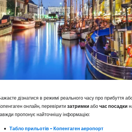
ажаєте дізнатися в режимі реального часу про прибуття аб
Копенгаген онлайн, перевірити
затримки
або
час посадки
н
завжди пропонує найточнішу інформацію:
Табло прильотів - Копенгаген аеропорт