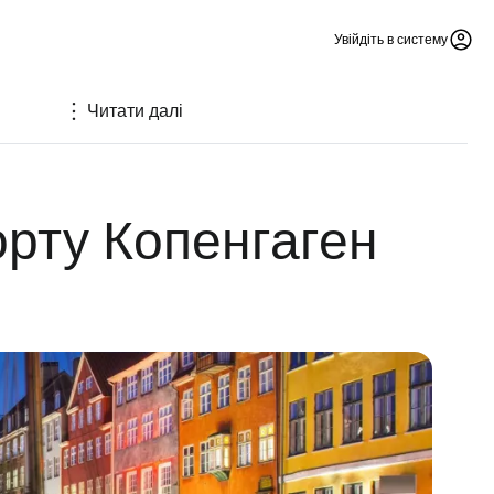
Увійдіть в систему
Читати далі
орту Копенгаген