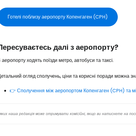
Готелі поблизу аеропорту Копенгаген (CPH)
Пересуваєтесь далі з аеропорту?
 аеропорту ходять поїзди метро, автобуси та таксі.
етальний огляд сполучень, ціни та корисні поради можна зна
👉 Сполучення між аеропортом Копенгаген (CPH) та м
яких наша редакція може отримувати комісійні, якщо ви натиснете на пос