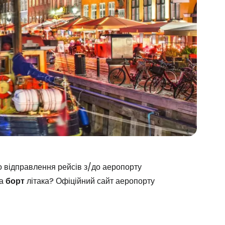
о відправлення рейсів з/до аеропорту
а
борт
літака? Офіційний сайт аеропорту