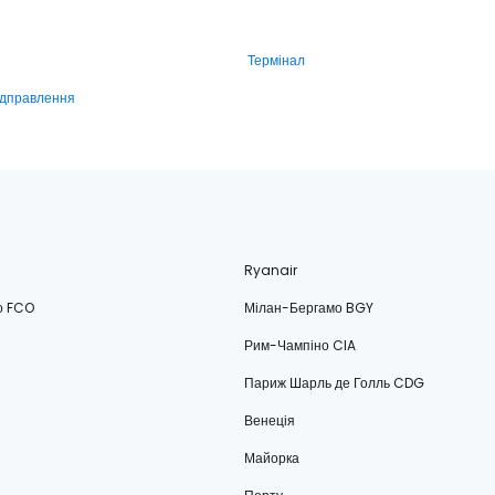
Термінал
ідправлення
Ryanair
о FCO
Мілан-Бергамо BGY
Рим-Чампіно CIA
Париж Шарль де Голль CDG
Венеція
Майорка