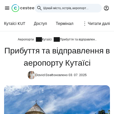
Кутаїсі KUT
Доступ
Термінал
Читати далі
Увійдіть до Cestee
... світова туристична спільнота
Аеропорти
Кутаїсі
Прибуття та відправлення
Прибуття та відправлення в
Продовжуйте з Google
аеропорту Кутаїсі
David Eiselt
оновлено 03. 07. 2025
Продовжуйте у Facebook
Продовжити з email