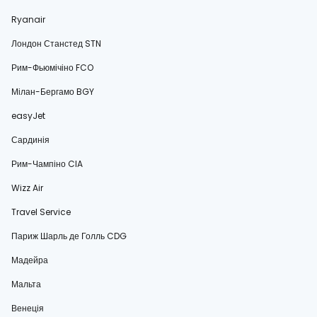
Ryanair
Лондон Станстед STN
Рим-Фьюмічіно FCO
Мілан-Бергамо BGY
easyJet
Сардинія
Рим-Чампіно CIA
Wizz Air
Travel Service
Париж Шарль де Голль CDG
Мадейра
Мальта
Венеція