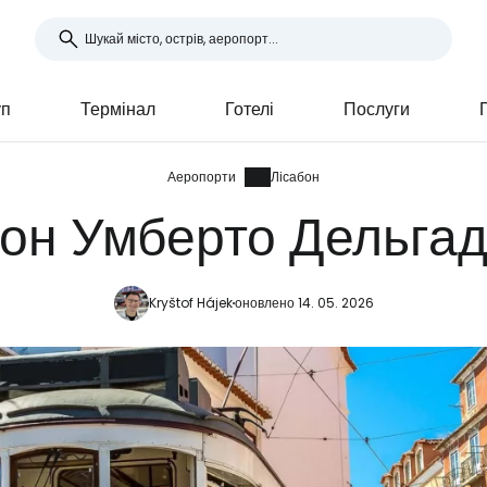
уп
Термінал
Готелі
Послуги
Аеропорти
Лісабон
он Умберто Дельгад
Kryštof Hájek
оновлено 14. 05. 2026