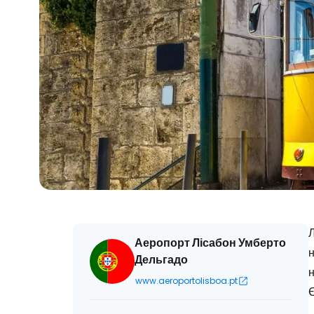
Аеропорт Лісабон Умберто
н
Дельгадо
н
www.aeroportolisboa.pt