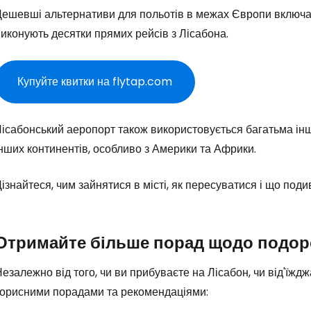
ешевші альтернативи для польотів в межах Європи включают
Увійдіть до 
иконують десятки прямих рейсів з Лісабона.
... світова туристична спільнота
Купуйте квитки на flytap.com
Пр
ісабонський аеропорт також використовується багатьма інши
нших континентів, особливо з Америки та Африки.
Прод
ізнайтеся, чим зайнятися в місті, як пересуватися і що по
Про
Отримайте більше порад щодо подор
езалежно від того, чи ви прибуваєте на Лісабон, чи від'їж
корисними порадами та рекомендаціями: