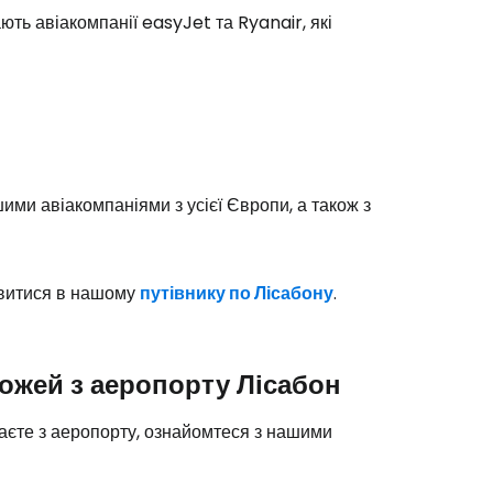
ь авіакомпанії easyJet та Ryanair, які
Cestee
одовжуйте з Google
ми авіакомпаніями з усієї Європи, а також з
овжуйте у Facebook
дивитися в нашому
путівнику по Лісабону
.
довжити з email
ожей з аеропорту Лісабон
джаєте з аеропорту, ознайомтеся з нашими