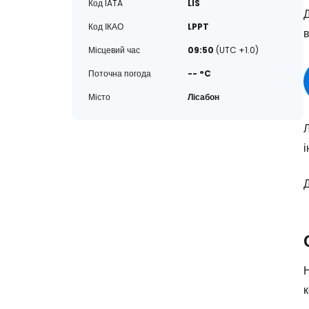
Код IATA
LIS
Д
Код ІКАО
LPPT
в
Місцевий час
09:50
(UTC +1.0)
Поточна погода
-- °C
Місто
Лісабон
Л
і
Д
Н