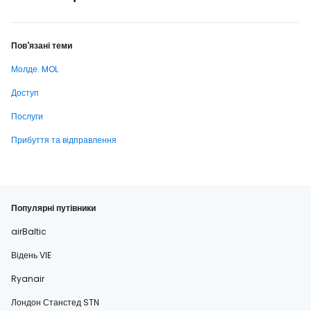
Пов'язані теми
Молде. MOL
Доступ
Послуги
Прибуття та відправлення
Популярні путівники
airBaltic
Відень VIE
Ryanair
Лондон Станстед STN