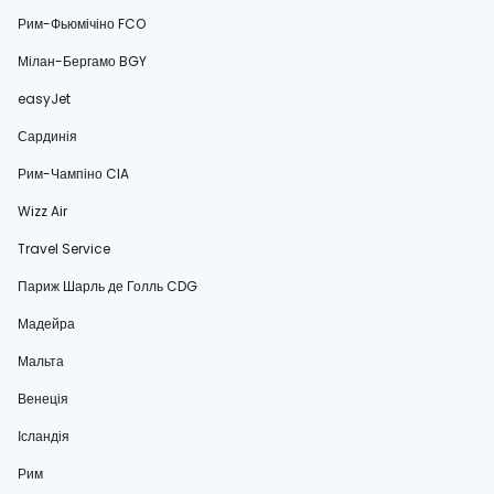
Рим-Фьюмічіно FCO
Мілан-Бергамо BGY
easyJet
Сардинія
Рим-Чампіно CIA
Wizz Air
Travel Service
Париж Шарль де Голль CDG
Мадейра
Мальта
Венеція
Ісландія
Рим