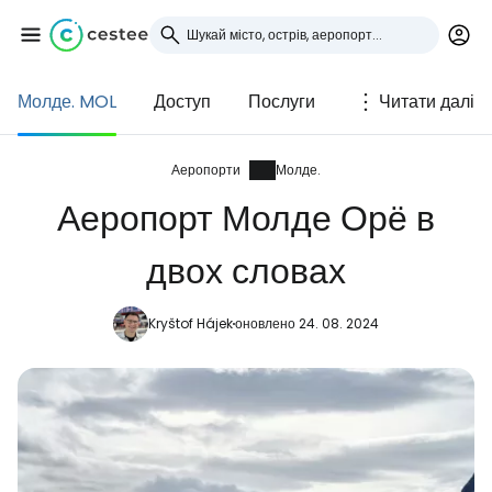
Молде. MOL
Доступ
Послуги
Читати далі
Увійдіть до Cestee
... світова туристична спільнота
Аеропорти
Молде.
Аеропорт Молде Орё в
Продовжуйте з Google
двох словах
Kryštof Hájek
оновлено 24. 08. 2024
Продовжуйте у Facebook
Продовжити з email