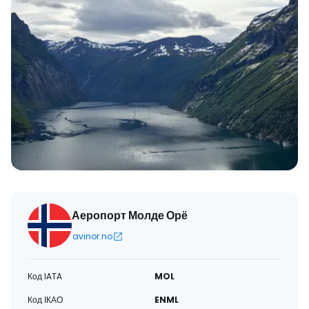
Аеропорт Молде Орё
avinor.no
Код IATA
MOL
Код ІКАО
ENML