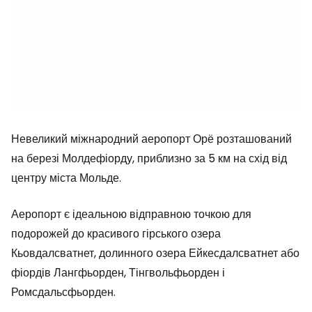
Невеликий міжнародний аеропорт Орё розташований
на березі Молдефіорду, приблизно за 5 км на схід від
центру міста Мольде.
Аеропорт є ідеальною відправною точкою для
подорожей до красивого гірського озера
Кьовдалсватнет, долинного озера Ейкесдалсватнет або
фіордів Лангфьорден, Тінгвольфьорден і
Ромсдальсфьорден.