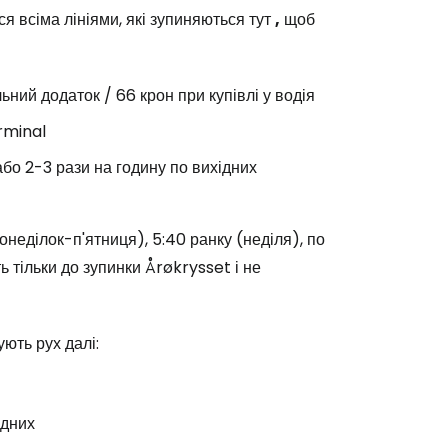
ся всіма лініями, які зупиняються тут
,
щоб
ьний додаток / 66 крон при купівлі у водія
erminal
або 2-3 рази на годину по вихідних
неділок-п'ятниця), 5:40 ранку (неділя), по
ь тільки до зупинки Årøkrysset і не
ують рух далі:
ідних