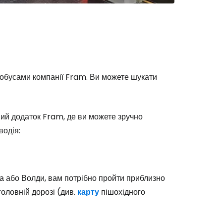
Cestee
тобусами компанії Fram. Ви можете шукати
одовжуйте з Google
ий додаток Fram, де ви можете зручно
водія:
овжуйте у Facebook
са або Волди, вам потрібно пройти приблизно
довжити з email
головній дорозі (див.
карту
пішохідного