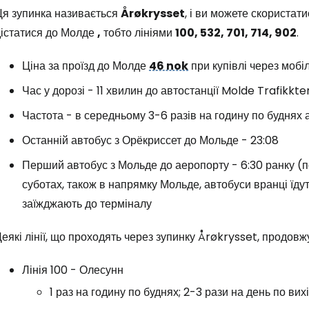
Ця зупинка називається
Årøkrysset
, і ви можете скористати
дістатися до Молде
,
тобто лініями
100, 532, 701, 714, 902
.
Ціна за проїзд до Молде
46 nok
при купівлі через мобіл
Час у дорозі - 11 хвилин до автостанції Molde Trafikkt
Частота - в середньому 3-6 разів на годину по буднях 
Останній автобус з Орёкриссет до Мольде - 23:08
Перший автобус з Мольде до аеропорту - 6:30 ранку (по
суботах, також в напрямку Мольде, автобуси вранці їдут
заїжджають до терміналу
еякі лінії, що проходять через зупинку Årøkrysset, продовж
Лінія 100 - Олесунн
1 раз на годину по буднях; 2-3 рази на день по вих