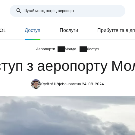
OL
Доступ
Послуги
Прибуття та від
Аеропорти
Молде.
Доступ
туп з аеропорту Мо
Kryštof Hájek
оновлено 24. 08. 2024