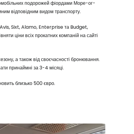
омобільних подорожей фіордами Море-ог-
иним відповідним видом транспорту.
Avis, Sixt, Alamo, Enterprise та Budget,
няти ціни всіх прокатних компаній на сайті
сезону, а також від своєчасності бронювання.
ти принаймні за 3-4 місяці.
овить близько 500 євро.