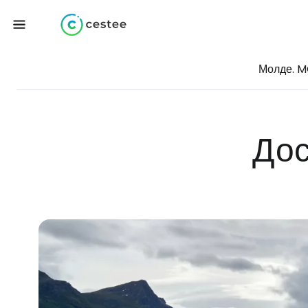
Молде. M
Дос