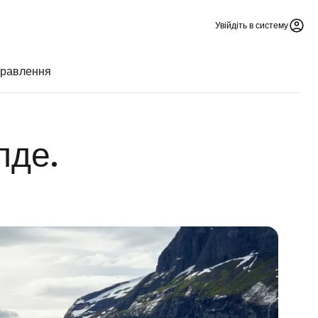
Увійдіть в систему
правлення
лде.