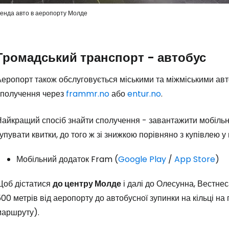
енда авто в аеропорту Молде
Увійдіть до 
Громадський транспорт - автобус
... світова туристична спільнота
Аеропорт також обслуговується міськими та міжміськими ав
сполучення через
frammr.no
або
entur.no
.
Пр
Найкращий спосіб знайти сполучення - завантажити мобільн
упувати квитки, до того ж зі знижкою порівняно з купівлею у 
Прод
Мобільний додаток Fram (
Google Play
/
App Store
)
Щоб дістатися
до центру Молде
і далі до Олесунна, Вестне
Про
00 метрів від аеропорту до автобусної зупинки на кільці на 
маршруту).