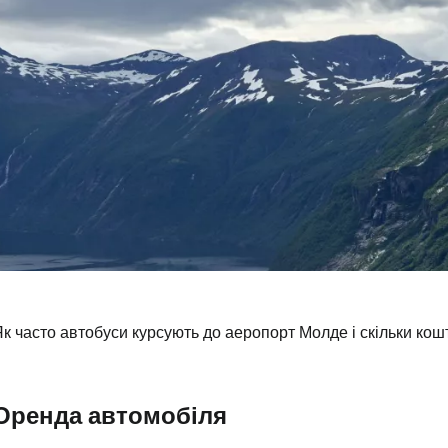
к часто автобуси курсують до аеропорт Молде і скільки кош
Оренда автомобіля