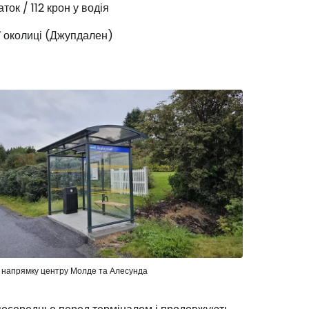
ок / 112 крон у водія
ої околиці (Джупдален)
в напрямку центру Молде та Алесунда