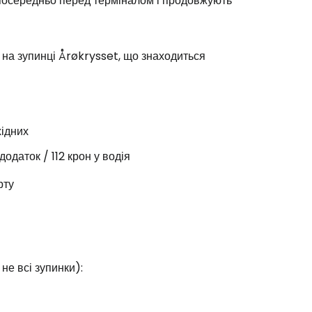
осередньо перед терміналом і продовжують
 на зупинці Årøkrysset, що знаходиться
хідних
одаток / 112 крон у водія
рту
не всі зупинки):