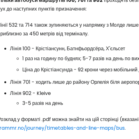
Тільки автобуси маршрутів 100, 701 та 902
проходять безп
ух до наступних пунктів призначення:
інії 532 та 714 також зупиняються у напрямку з Молде лише
риблизно за 450 метрів від терміналу.
Лінія 100 - Крістіансунн, Батнфьордсёра, Х'єльсет
1 раз на годину по буднях; 5-7 разів на день по ви
Ціна до Крістіансунда - 92 крони через мобільний д
Лінія 701 - ходить лише до району Орлелія біля аеропо
Лінія 902 - Kleive
3-5 разів на день
озклад у форматі .pdf можна знайти на цій сторінці (вказані 
frammr.no/journey/timetables-and-line-maps/bus
.