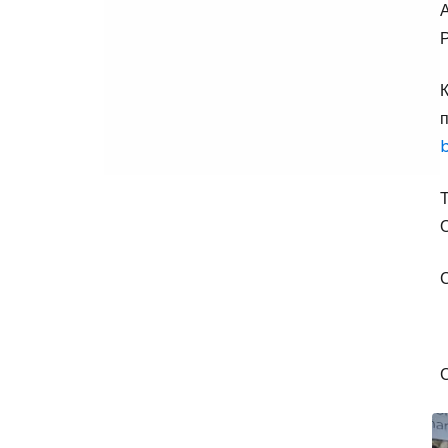
К
п
Т
О
С
С