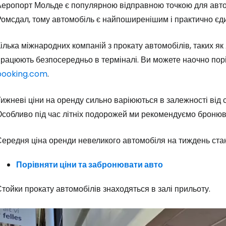
Аеропорт Мольде є популярною відправною точкою для авт
Ромсдал, тому автомобіль є найпоширенішим і практично єд
ілька міжнародних компаній з прокату автомобілів, таких як 
рацюють безпосередньо в терміналі. Ви можете наочно порів
booking.com
.
ижневі ціни на оренду сильно варіюються в залежності від 
собливо під час літніх подорожей ми рекомендуємо бронюва
ередня ціна оренди невеликого автомобіля на тиждень стан
Порівняти ціни та забронювати авто
тойки прокату автомобілів знаходяться в залі прильоту.