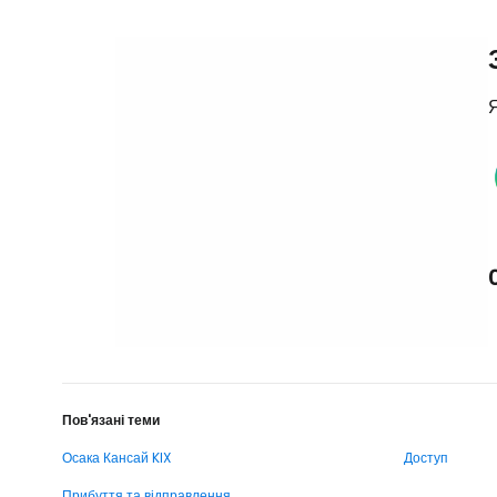
Я
Пов'язані теми
Осака Кансай KIX
Доступ
Прибуття та відправлення