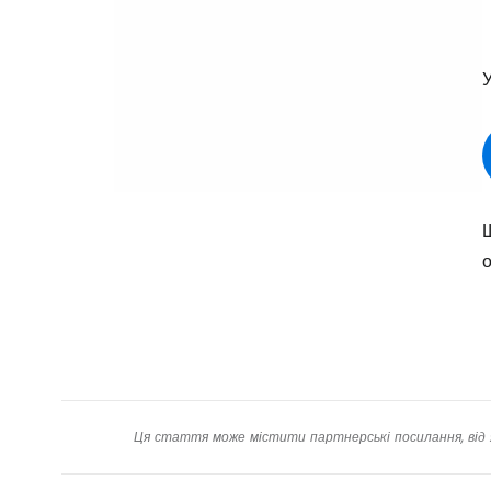
У
Щ
о
Ця стаття може містити партнерські посилання, від 