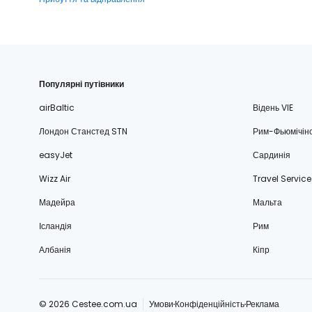
Популярні путівники
airBaltic
Відень VIE
Лондон Станстед STN
Рим-Фьюмічін
easyJet
Сардинія
Wizz Air
Travel Service
Мадейра
Мальта
Ісландія
Рим
Албанія
Кіпр
© 2026 Cestee.com.ua
Умови
Конфіденційність
Реклама