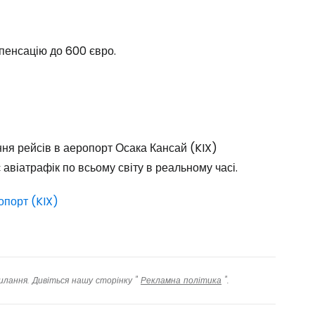
одовжуйте з Google
пенсацію до 600 євро.
овжуйте у Facebook
довжити з email
ня рейсів в аеропорт Осака Кансай (KIX)
 авіатрафік по всьому світу в реальному часі.
опорт (KIX)
илання. Дивіться нашу сторінку "
Рекламна політика
".