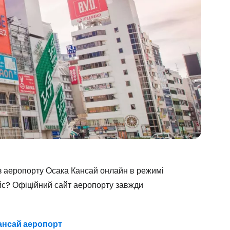
Cestee
з аеропорту Осака Кансай онлайн в режимі
с? Офіційний сайт аеропорту завжди
Кансай аеропорт