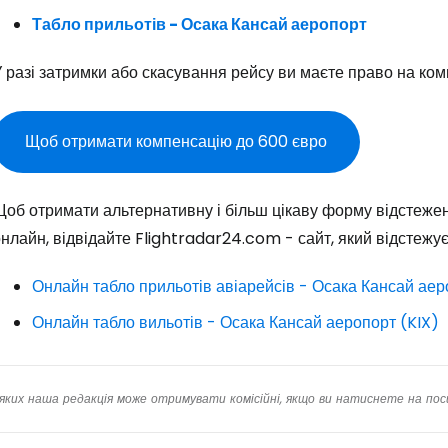
Пр
Табло прильотів - Осака Кансай аеропорт
 разі затримки або скасування рейсу ви маєте право на ком
Прод
Щоб отримати компенсацію до 600 євро
Про
об отримати альтернативну і більш цікаву форму відстежен
нлайн, відвідайте Flightradar24.com - сайт, який відстежує
Онлайн табло прильотів авіарейсів - Осака Кансай аер
Онлайн табло вильотів - Осака Кансай аеропорт (KIX)
яких наша редакція може отримувати комісійні, якщо ви натиснете на пос