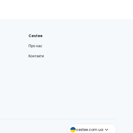
Cestee
Про нас
Контакти
cestee.com
cestee.com.ua