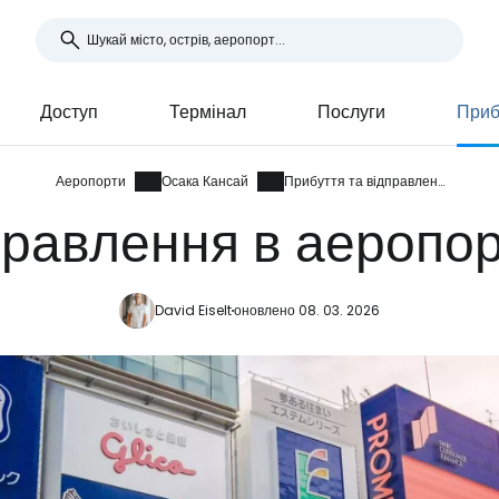
Доступ
Термінал
Послуги
Приб
Аеропорти
Осака Кансай
Прибуття та відправлення
правлення в аеропо
David Eiselt
оновлено 08. 03. 2026