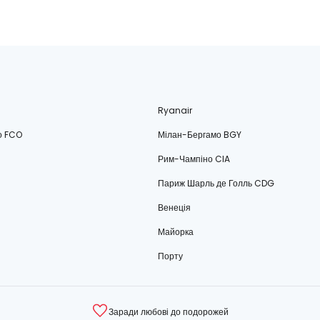
Ryanair
о FCO
Мілан-Бергамо BGY
Рим-Чампіно CIA
Париж Шарль де Голль CDG
Венеція
Майорка
Порту
Заради любові до подорожей