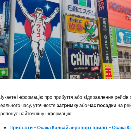
Увійдіть до 
Шукаєте інформацію про прибуття або відправлення рейсів 
реального часу, уточнюєте
затримку
або
час посадки
на рей
... світова туристична спільнота
пропонує найточнішу інформацію:
Прильоти - Осака Кансай аеропорт приліт - Осака 