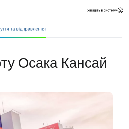
Увійдіть в систему
уття та відправлення
рту Осака Кансай