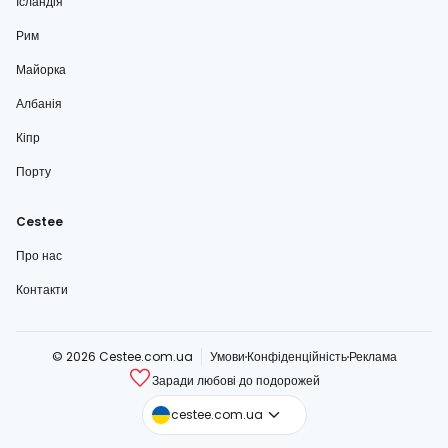
Ісландія
Рим
Майорка
Албанія
Кіпр
Порту
Cestee
Про нас
Контакти
© 2026 Cestee.com.ua
Умови
Конфіденційність
Реклама
Заради любові до подорожей
cestee.com
cestee.com.ua
cestee.sk