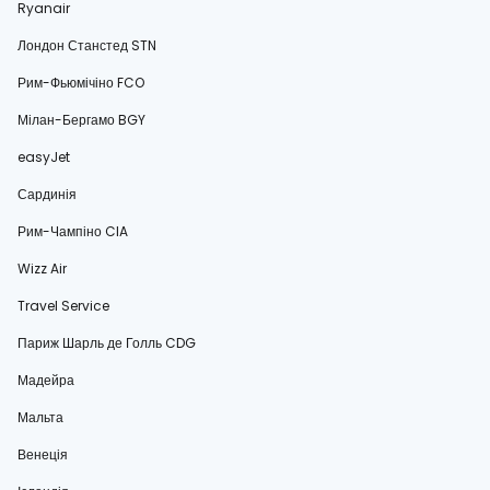
Ryanair
Лондон Станстед STN
Рим-Фьюмічіно FCO
Мілан-Бергамо BGY
easyJet
Сардинія
Рим-Чампіно CIA
Wizz Air
Travel Service
Париж Шарль де Голль CDG
Мадейра
Мальта
Венеція