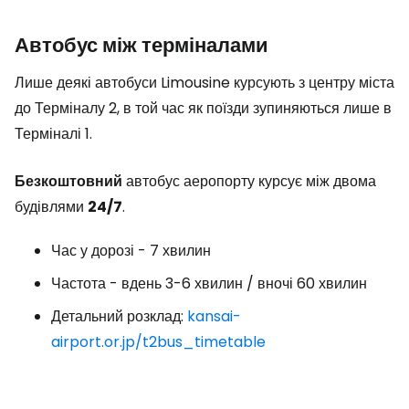
Автобус між терміналами
Лише деякі автобуси Limousine курсують з центру міста
до Терміналу 2, в той час як поїзди зупиняються лише в
Терміналі 1.
Безкоштовний
автобус аеропорту курсує між двома
будівлями
24/7
.
Час у дорозі - 7 хвилин
Частота - вдень 3-6 хвилин / вночі 60 хвилин
Детальний розклад:
kansai-
airport.or.jp/t2bus_timetable