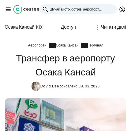
Осака Кансай KIX
Доступ
Читати далі
Увійдіть до Cestee
... світова туристична спільнота
Аеропорти
Осака Кансай
Термінал
Трансфер в аеропорту
Продовжуйте з Google
Осака Кансай
David Eiselt
оновлено 08. 03. 2026
Продовжуйте у Facebook
Продовжити з email