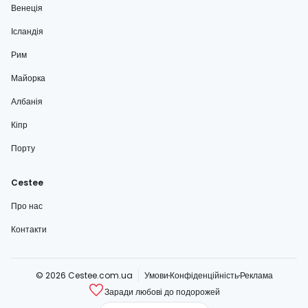
Венеція
Ісландія
Рим
Майорка
Албанія
Кіпр
Порту
Cestee
Про нас
Контакти
© 2026 Cestee.com.ua
Умови
Конфіденційність
Реклама
Заради любові до подорожей
cestee.com