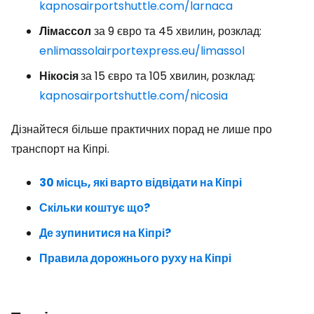
kapnosairportshuttle.com/larnaca
Лімассол
за 9 євро та 45 хвилин, розклад:
enlimassolairportexpress.eu/limassol
Нікосія
за 15 євро та 105 хвилин, розклад:
kapnosairportshuttle.com/nicosia
Дізнайтеся більше практичних порад не лише про
транспорт на Кіпрі.
30 місць, які варто відвідати на Кіпрі
Скільки коштує що?
Де зупинитися на Кіпрі?
Правила дорожнього руху на Кіпрі