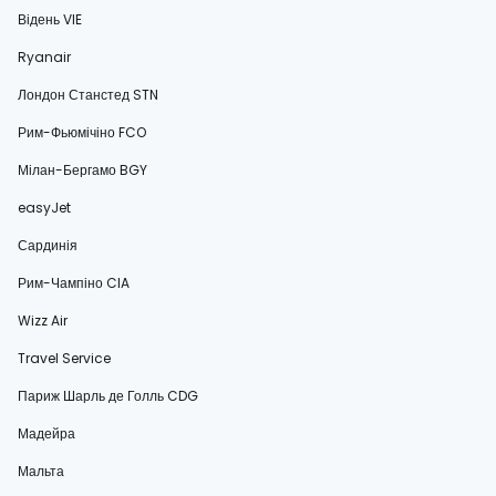
Відень VIE
Ryanair
Лондон Станстед STN
Рим-Фьюмічіно FCO
Мілан-Бергамо BGY
easyJet
Сардинія
Рим-Чампіно CIA
Wizz Air
Travel Service
Париж Шарль де Голль CDG
Мадейра
Мальта