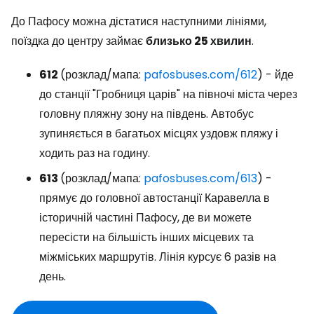
До Пафосу можна дістатися наступними лініями,
поїздка до центру займає
близько 25 хвилин
.
612
(розклад/мапа:
pafosbuses.com/612
) - йде
до станції "Гробниця царів" на півночі міста через
головну пляжну зону на південь. Автобус
зупиняється в багатьох місцях уздовж пляжу і
ходить раз на годину.
613
(розклад/мапа:
pafosbuses.com/613
) -
прямує до головної автостанції Каравелла в
історичній частині Пафосу, де ви можете
пересісти на більшість інших місцевих та
міжміських маршрутів. Лінія курсує 6 разів на
день.