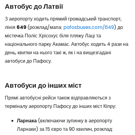
Автобус до Латвії
З аеропорту ходить прямий громадський транспорт,
лінія
649
(розклад/мапа:
pafosbuses.com/649
) до
містечка Поліс Хрісохус біля пляжу Лаці та
національного парку Акамас. Автобус ходить 4 рази на
день, квитки на нього такі ж, як і на вищезгадані
автобуси до Пафосу.
Автобуси до інших міст
Прямі автобусні рейси також відправляються з
терміналу аеропорту Пафосу до інших міст Кіпру:
Ларнака
(включаючи зупинку в аеропорту
Ларнаки) за 15 євро та 90 хвилин, розклад: