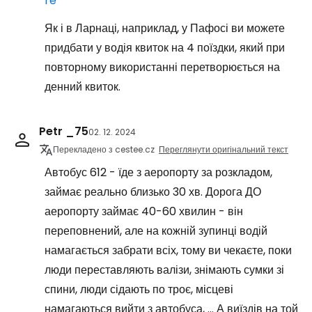
re
Як і в Ларнаці, наприклад, у Пафосі ви можете
придбати у водія квиток на 4 поїздки, який при
повторному використанні перетворюється на
денний квиток.
Petr _75
02. 12. 2024
Перекладено з cestee.cz
Переглянути оригінальний текст
Автобус 612 - їде з аеропорту за розкладом,
займає реально близько 30 хв. Дорога ДО
аеропорту займає 40-60 хвилин - він
переповнений, але на кожній зупинці водій
намагається забрати всіх, тому ви чекаєте, поки
люди переставляють валізи, знімають сумки зі
спини, люди сідають по троє, місцеві
намагаються вийти з автобуса, ... А виїздів на той