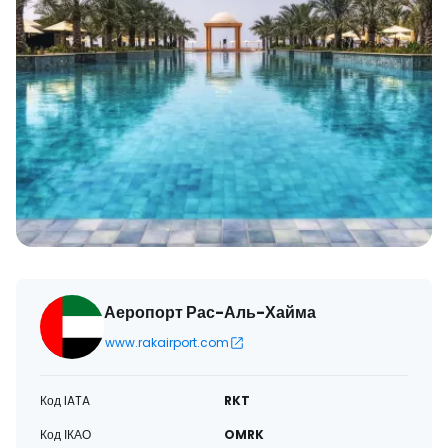
Аеропорт Рас-Аль-Хайма
www.rakairport.com
Код IATA
RKT
Код ІКАО
OMRK