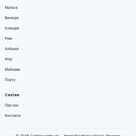
Мальта
Венеція
Ісландія
Рим
Албанія
Кіпр
Майорка
Порту
Cestee
Про нас
Контакти
© 2026 Cestee.com.ua
Умови
Конфіденційність
Реклама