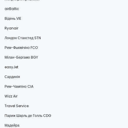
airBaltic
Відень VIE
Ryanair
Лондон Станстед STN
Рим-Фьюмічіно FCO
Мілан-Бергамо BGY
easyJet
Сардинія
Рим-Чампіно CIA
Wizz Air
Travel Service
Париж Шарль де Голль CDG
Мадейра