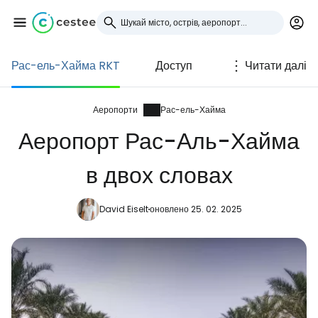
Рас-ель-Хайма RKT
Доступ
Читати далі
Увійдіть до Cestee
... світова туристична спільнота
Аеропорти
Рас-ель-Хайма
Аеропорт Рас-Аль-Хайма
Продовжуйте з Google
в двох словах
David Eiselt
оновлено 25. 02. 2025
Продовжуйте у Facebook
Продовжити з email