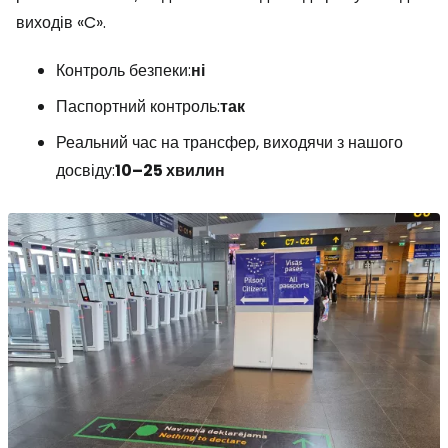
виходів «C».
Контроль безпеки:
ні
Паспортний контроль:
так
Реальний час на трансфер, виходячи з нашого
досвіду:
10–25 хвилин