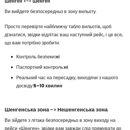
Шенген <-> Шенген
Ви вийдете безпосередньо в зону вильоту.
Просто перевірте найближчу табло вильотів, щоб
дізнатися, звідки відлітає ваш наступний рейс, і це все,
що вам потрібно зробити.
Контроль безпеки:
ні
Паспортний контроль:
ні
Реальний час на пересадку, виходячи з нашого
досвіду:
5–10 хвилин
Шенгенська зона -> Нешенгенська зона
Ви зійдете з літака безпосередньо в зону виходу на
рейси «Шенген», звідки вам завжди слід прямувати до