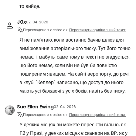
то вийде.
J0x
02. 04. 2026
Перекладено з cestee.cz
Переглянути оригінальний текст
Я не пам'ятаю, коли востаннє бачив шлюз для
вимірювання артеріального тиску. Тут його точно
немає, і, мабуть, саме тому в тексті не згадується,
що його немає, коли він не був би повністю
поширеним явищем. На сайті аеропорту, до речі,
в клубі "Кеплер" написано, що доступ до нього
мають усі бажаючі з усіх боків, навіть без тиску.
Sue Ellen Ewing
02. 04. 2026
Перекладено з cestee.cz
Переглянути оригінальний текст
У деяких місцях ви можете пересісти вільно, як
T2 у Празі, у деяких місцях є сканери на BP, як у