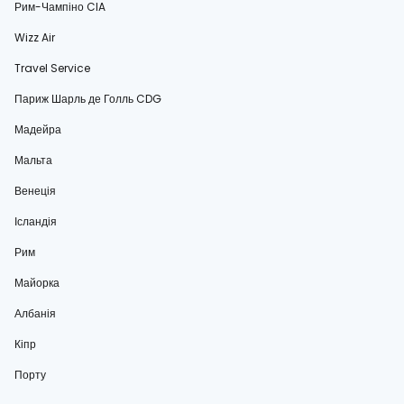
Рим-Чампіно CIA
Wizz Air
Travel Service
Париж Шарль де Голль CDG
Мадейра
Мальта
Венеція
Ісландія
Рим
Майорка
Албанія
Кіпр
Порту