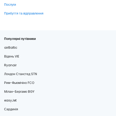
Послуги
Прибуття та відправлення
Популярні путівники
airBaltic
Відень VIE
Ryanair
Лондон Станстед STN
Рим-Фьюмічіно FCO
Мілан-Бергамо BGY
easyJet
Сардинія