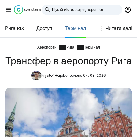
Рига RIX
Доступ
Термінал
Читати далі
Увійдіть до Cestee
... світова туристична спільнота
Аеропорти
Рига
Термінал
Трансфер в аеропорту Рига
Продовжуйте з Google
Kryštof Hájek
оновлено 04. 08. 2026
Продовжуйте у Facebook
Продовжити з email