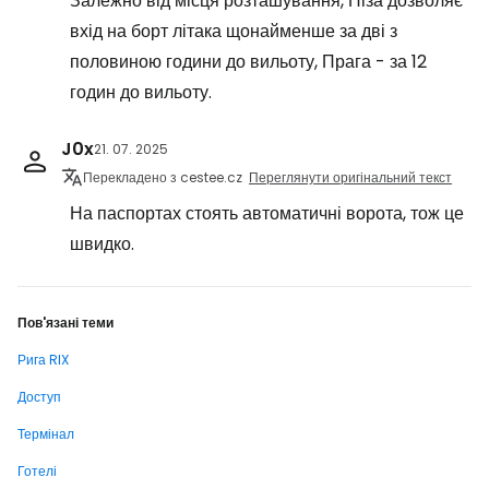
Залежно від місця розташування, Піза дозволяє
вхід на борт літака щонайменше за дві з
половиною години до вильоту, Прага - за 12
годин до вильоту.
J0x
21. 07. 2025
Перекладено з cestee.cz
Переглянути оригінальний текст
На паспортах стоять автоматичні ворота, тож це
швидко.
Пов'язані теми
Рига RIX
Доступ
Термінал
Готелі