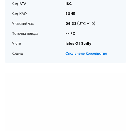
Код IATA
ISC
Код ІКАО
EGHE
Місцевий час
06:33
(UTC +1.0)
Поточна погода
-- °C
Місто
Isles Of Scilly
Країна
Сполучене Королівство