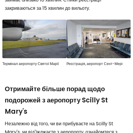
закриваються за 15 хвилин до вильоту.
Термінал аеропорту Святої Марії
Реєстрація, аеропорт Сент-Мері
Отримайте більше порад щодо
подорожей з аеропорту Scilly St
Mary's
Незалежно від того, чи ви прибуваєте на Scilly St
Mary's, чи від'їжджаєте з аеропорту, ознайомтеся з