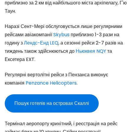
приблизно за 2 км від найбільшого міста архіпелагу, Г'ю
Таун.
Наразі Сент-Мері обслуговується лише регулярними
рейсами авіакомпанії
Skybus
приблизно 1-3 рази на
годину з
Лендс-Енд LEQ
, а сезонні рейси 2-7 разів на
тиждень також здійснюються до
Ньюквея NQY
та
Ексетера EXT.
Регулярні вертолітні рейси з Пензанса виконує
компанія
Penzance Helicopters
.
Пошук готелів на островах Скаллі
Термінал аеропорту крихітний, і реєстрація на рейс
займає близько 10 хвилин. Стійки реєстрації