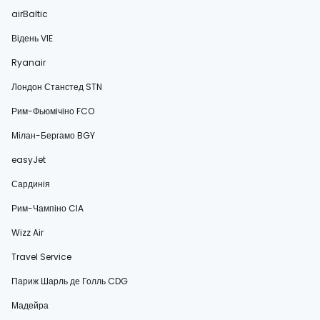
airBaltic
Відень VIE
Ryanair
Лондон Станстед STN
Рим-Фьюмічіно FCO
Мілан-Бергамо BGY
easyJet
Сардинія
Рим-Чампіно CIA
Wizz Air
Travel Service
Париж Шарль де Голль CDG
Мадейра