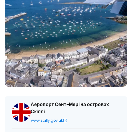
Аеропорт Сент-Мері на островах
Скіллі
www.scilly.gov.uk