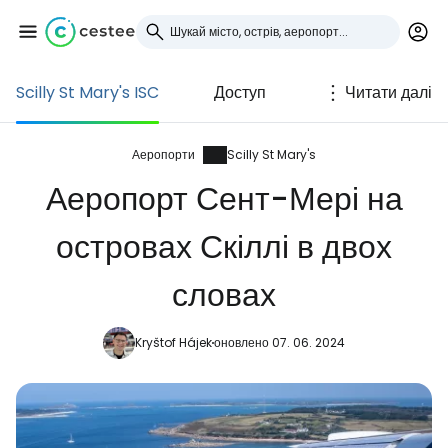
Scilly St Mary's ISC
Доступ
Читати далі
Увійдіть до Cestee
... світова туристична спільнота
Аеропорти
Scilly St Mary's
Аеропорт Сент-Мері на
Продовжуйте з Google
островах Скіллі в двох
словах
Продовжуйте у Facebook
Kryštof Hájek
оновлено 07. 06. 2024
Продовжити з email