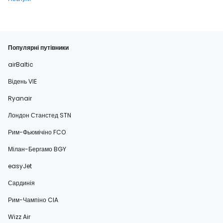
Популярні путівники
airBaltic
Відень VIE
Ryanair
Лондон Станстед STN
Рим-Фьюмічіно FCO
Мілан-Бергамо BGY
easyJet
Сардинія
Рим-Чампіно CIA
Wizz Air