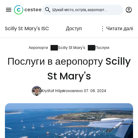
Scilly St Mary's ISC
Доступ
Читати далі
Увійдіть до Cestee
... світова туристична спільнота
Аеропорти
Scilly St Mary's
Послуги
Послуги в аеропорту Scilly
Продовжуйте з Google
St Mary's
Kryštof Hájek
оновлено 07. 06. 2024
Продовжуйте у Facebook
Продовжити з email