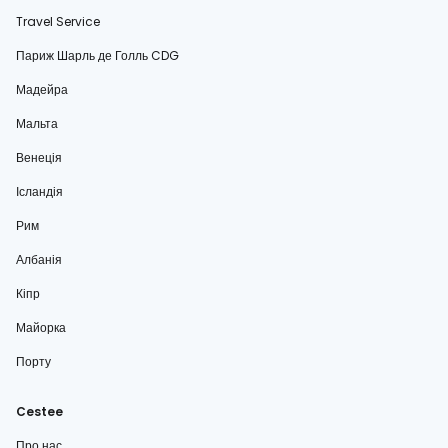
Travel Service
Париж Шарль де Голль CDG
Мадейра
Мальта
Венеція
Ісландія
Рим
Албанія
Кіпр
Майорка
Порту
Cestee
Про нас