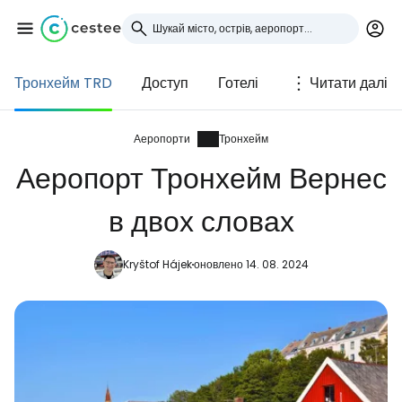
Тронхейм TRD
Доступ
Готелі
Читати далі
Увійдіть до Cestee
... світова туристична спільнота
Аеропорти
Тронхейм
Аеропорт Тронхейм Вернес
Продовжуйте з Google
в двох словах
Kryštof Hájek
оновлено 14. 08. 2024
Продовжуйте у Facebook
Продовжити з email