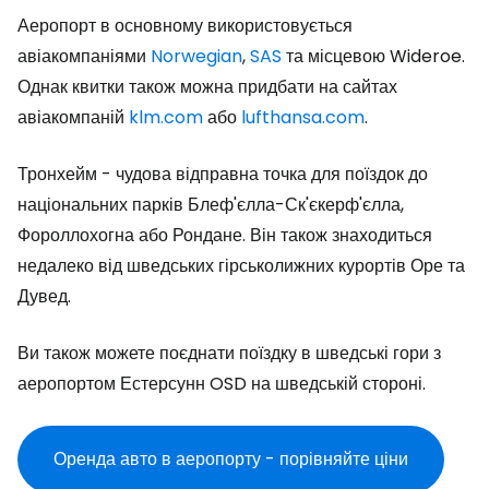
Аеропорт в основному використовується
авіакомпаніями
Norwegian
,
SAS
та місцевою Wideroe.
Однак квитки також можна придбати на сайтах
авіакомпаній
klm.com
або
lufthansa.com
.
Тронхейм - чудова відправна точка для поїздок до
національних парків Блеф'єлла-Ск'єкерф'єлла,
Фороллохогна або Рондане. Він також знаходиться
недалеко від шведських гірськолижних курортів Оре та
Дувед.
Ви також можете поєднати поїздку в шведські гори з
аеропортом Естерсунн OSD на шведській стороні.
Оренда авто в аеропорту - порівняйте ціни