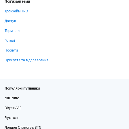
Пов'язані теми
Тронхейм TRD
Доступ
Термінал
Готелі
Послуги
Прибуття та відправлення
Популярні путівники
airBaltic
Відень VIE
Ryanair
Лондон Станстед STN