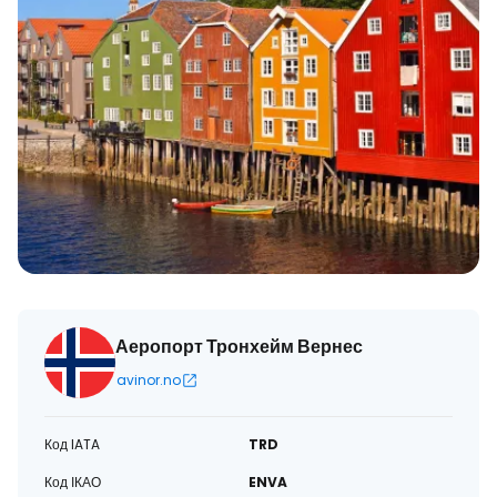
Аеропорт Тронхейм Вернес
avinor.no
Код IATA
TRD
Код ІКАО
ENVA