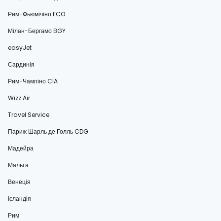
Рим-Фьюмічіно FCO
Мілан-Бергамо BGY
easyJet
Сардинія
Рим-Чампіно CIA
Wizz Air
Travel Service
Париж Шарль де Голль CDG
Мадейра
Мальта
Венеція
Ісландія
Рим