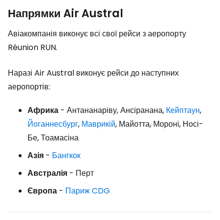
Напрямки Air Austral
Авіакомпанія виконує всі свої рейси з аеропорту
Réunion RUN.
Наразі Air Austral виконує рейси до наступних
аеропортів:
Африка
- Антананаріву, Ансіранана,
Кейптаун
,
Йоганнесбург
,
Маврикій
, Майотта, Мороні, Носі-
Бе, Тоамасіна
Азія
-
Бангкок
Австралія
- Перт
Європа
-
Париж CDG