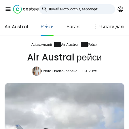
Air Austral
Рейси
Багаж
Читати далі
Увійдіть до Cestee
... світова туристична спільнота
Авіакомпанії
Air Austral
Рейси
Air Austral рейси
Продовжуйте з Google
David Eiselt
оновлено 11. 09. 2025
Продовжуйте у Facebook
Продовжити з email