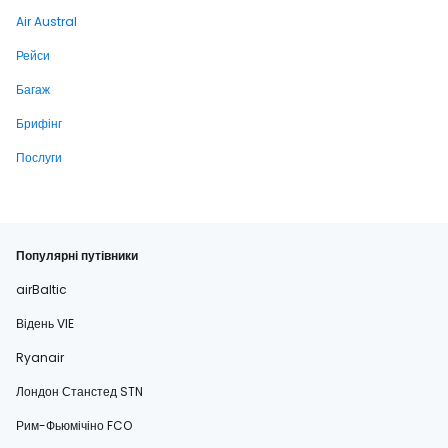
Air Austral
Рейси
Багаж
Брифінг
Послуги
Популярні путівники
airBaltic
Відень VIE
Ryanair
Лондон Станстед STN
Рим-Фьюмічіно FCO