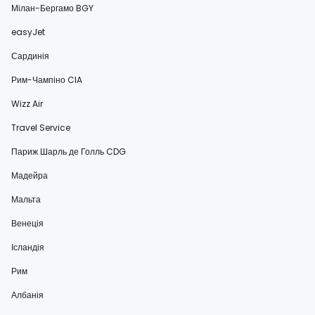
Мілан-Бергамо BGY
easyJet
Сардинія
Рим-Чампіно CIA
Wizz Air
Travel Service
Париж Шарль де Голль CDG
Мадейра
Мальта
Венеція
Ісландія
Рим
Албанія