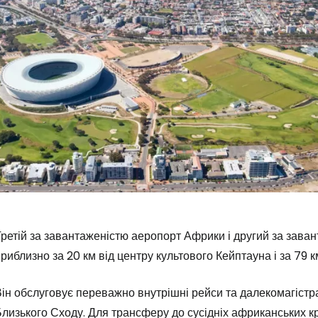
ретій за завантаженістю аеропорт Африки і другий за зава
риблизно за 20 км від центру культового Кейптауна і за 79 к
ін обслуговує переважно внутрішні рейси та далекомагістра
Близького Сходу. Для трансферу до сусідніх африканських 