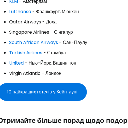
KLM
- Амстердам
... світова туристична спільнота
Lufthansa
- Франкфурт, Мюнхен
Qatar Airways - Доха
Пр
Singapore Airlines - Сінгапур
South African Airways
- Сан-Паулу
Прод
Turkish Airlines
- Стамбул
United
- Нью-Йорк, Вашингтон
Про
Virgin Atlantic - Лондон
10 найкращих готелів у Кейптауні
Отримайте більше порад щодо подор