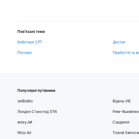
Пов'язані теми
Кейптаун CPT
Доступ
Послуги
Прибуття та в
Популярні путівники
airBaltic
Відень VIE
Лондон Станстед STN
Рим-Фьюмічін
easyJet
Сардинія
Wizz Air
Travel Service