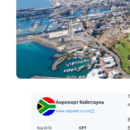
Т
Аеропорт Кейптауна
п
www.airports.co.za
В
Код IATA
CPT