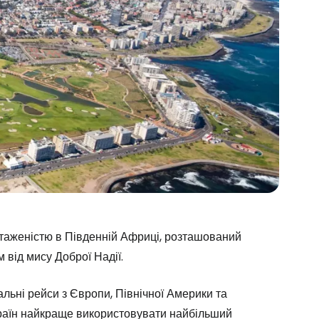
нтаженістю в Південній Африці, розташований
м від мису Доброї Надії.
льні рейси з Європи, Північної Америки та
країн найкраще використовувати найбільший