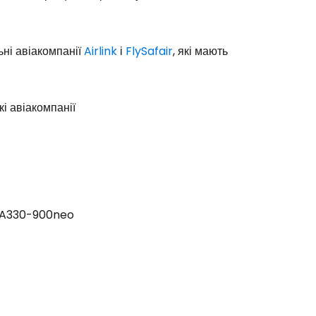
ьні авіакомпанії
Airlink
і
FlySafair
, які мають
і авіакомпанії
 A330-900neo
Cestee