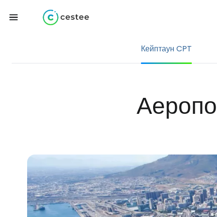
Кейптаун CPT
Аеропо