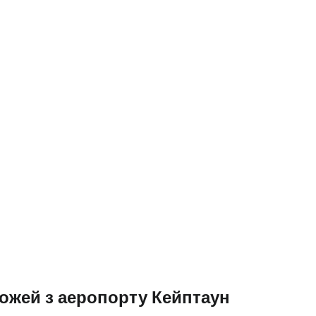
одовжуйте з Google
овжуйте у Facebook
довжити з email
ожей з аеропорту Кейптаун