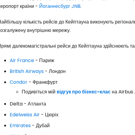
аеропорт країни -
Йоганнесбург JNB
.
айбільшу кількість рейсів до Кейптауна виконують регіонал
розгалужену внутрішню мережу.
рямі далекомагістральні рейси до Кейптауна здійснюють так
Air France
- Париж
British Airways
- Лондон
Condor
- Франкфурт
Подивіться мій
відгук про бізнес-клас
на Airbus
Delta - Атланта
Edelweiss Air
- Цюріх
Увійдіть до 
Emirates
- Дубай