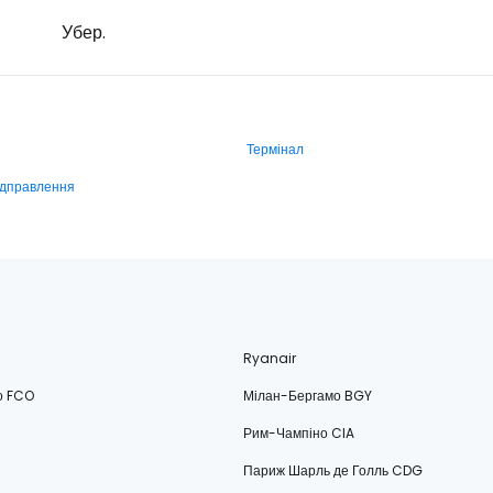
Убер.
Термінал
ідправлення
Ryanair
о FCO
Мілан-Бергамо BGY
Рим-Чампіно CIA
Париж Шарль де Голль CDG