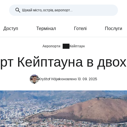
Доступ
Термінал
Готелі
Послуги
Аеропорти
Кейптаун
рт Кейптауна в двох
Kryštof Hájek
оновлено 13. 09. 2025