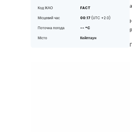
Код ІКАО
FACT
Місцевий час
00:17
(UTC +2.0)
Н
Поточна погода
-- °C
Місто
Кейптаун
П