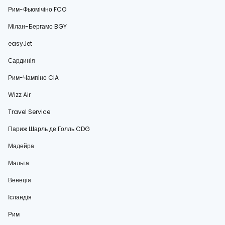
Рим-Фьюмічіно FCO
Мілан-Бергамо BGY
easyJet
Сардинія
Рим-Чампіно CIA
Wizz Air
Travel Service
Париж Шарль де Голль CDG
Мадейра
Мальта
Венеція
Ісландія
Рим