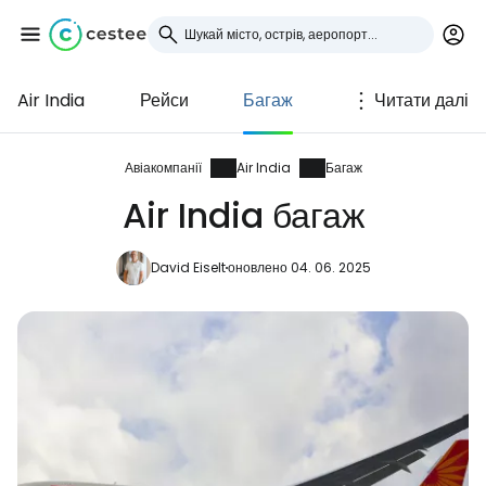
Air India
Рейси
Багаж
Читати далі
Увійдіть до Cestee
... світова туристична спільнота
Авіакомпанії
Air India
Багаж
Air India багаж
Продовжуйте з Google
David Eiselt
оновлено 04. 06. 2025
Продовжуйте у Facebook
Продовжити з email