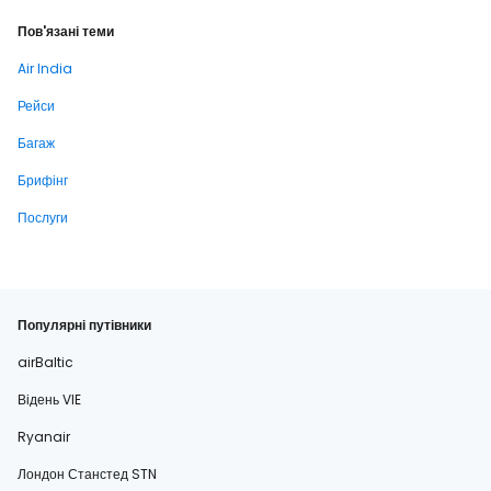
Пов'язані теми
Air India
Рейси
Багаж
Брифінг
Послуги
Популярні путівники
airBaltic
Відень VIE
Ryanair
Лондон Станстед STN