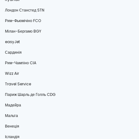
Лондон Станстед STN
Рим-Фьюмічіно FCO
Мілан-Бергамо BGY
easyJet
Сардинія
Рим-Чампіно CIA
Wizz Air
Travel Service
Париж Шарль де Голль CDG
Мадейра
Мальта
Венеція
Ісландія