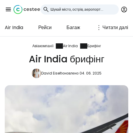
Air India
Рейси
Багаж
Читати далі
Увійдіть до Cestee
... світова туристична спільнота
Авіакомпанії
Air India
Брифінг
Air India брифінг
Продовжуйте з Google
David Eiselt
оновлено 04. 06. 2025
Продовжуйте у Facebook
Продовжити з email