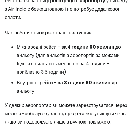
Реєстрація на стійці
реєстрації
в
аеропорту
у випадку
з Air India є безкоштовною і не потребує додаткової
оплати.
Час роботи стійок реєстрації наступний:
Міжнародні рейси -
за 4 години 60 хвилин
до
вильоту (для вильотів з аеропортів за межами
Індії, які вилітають менш ніж за 4 години -
приблизно 3,5 години)
Внутрішні рейси -
за 3 години 60 хвилин
до
вильоту
У деяких аеропортах ви можете зареєструватися через
кіоск самообслуговування, що дозволяє уникнути черг,
якщо ви подорожуєте лише з ручною поклажею.