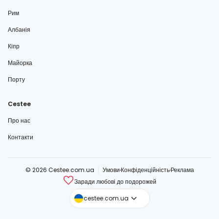
Рим
Албанія
Кіпр
Майорка
Порту
Cestee
Про нас
Контакти
© 2026 Cestee.com.ua
Умови
Конфіденційність
Реклама
Заради любові до подорожей
cestee.com
cestee.com.ua
cestee.sk