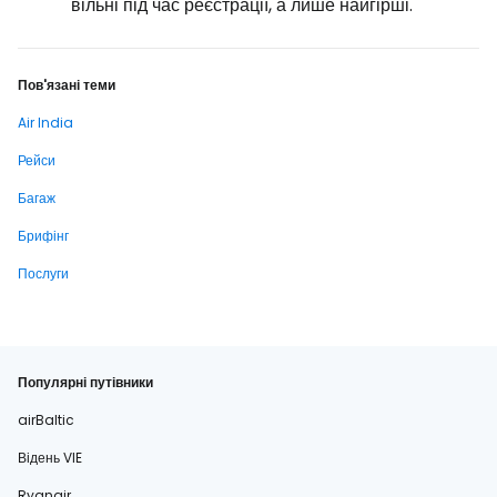
вільні під час реєстрації, а лише найгірші.
Пов'язані теми
Air India
Рейси
Багаж
Брифінг
Послуги
Популярні путівники
airBaltic
Відень VIE
Ryanair