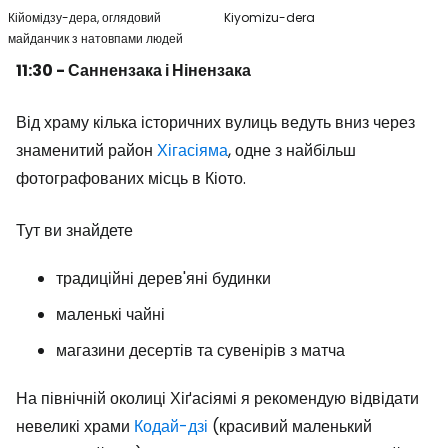
Кійомідзу-дера, оглядовий
Kiyomizu-dera
майданчик з натовпами людей
11:30 - Саннензака і Нінензака
Від храму кілька історичних вулиць ведуть вниз через
знаменитий район
Хігасіяма
, одне з найбільш
фотографованих місць в Кіото.
Тут ви знайдете
традиційні дерев'яні будинки
маленькі чайні
магазини десертів та сувенірів з матча
На північній околиці Хіґасіямі я рекомендую відвідати
невеликі храми
Кодай-дзі
(красивий маленький