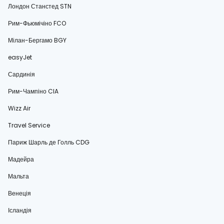
Лондон Станстед STN
Рим-Фьюмічіно FCO
Мілан-Бергамо BGY
easyJet
Сардинія
Рим-Чампіно CIA
Wizz Air
Travel Service
Париж Шарль де Голль CDG
Мадейра
Мальта
Венеція
Ісландія