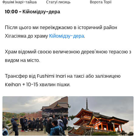
Фушімі Інарі-тайша
Статуї лисиць
Ворота Торії
10:00 - Кійомідзу-дера
Після цього ми переїжджаємо в історичний район
Хігасіяма до храму
Кійомідзу-дера
.
Храм відомий своєю величезною дерев'яною терасою з
видом на місто.
Трансфер від Fushimi Inari на таксі або залізницею
Keihan + 10-15 хвилин пішки.