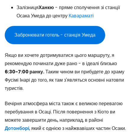
Залізниця
Ханкю
- пряме сполучення зі станції
Осака Умеда до центру
Кавараматі
Забронювати готель - станція Умеда
Якщо ви хочете дотримуватися цього маршруту, я
рекомендую починати дуже рано - в ідеалі близько
6:30-7:00 ранку.
Таким чином ви прибудете до храму
Фусімі Інарі до того, як там з'являться основні натовпи
туристів.
Вечірня атмосфера міста також є великою перевагою
перебування в Осаці. Після повернення з Кіото ви
можете завершити день, наприклад, в районі
Дотонборі
, який є однією з найжвавіших частин Осаки.