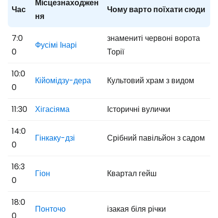
Місцезнаходжен
Час
Чому варто поїхати сюди
ня
7:0
знамениті червоні ворота
Фусімі Інарі
0
Торії
10:0
Кійомідзу-дера
Культовий храм з видом
0
11:30
Хігасіяма
Історичні вулички
14:0
Гінкаку-дзі
Срібний павільйон з садом
0
16:3
Гіон
Квартал гейш
0
18:0
Понточо
ізакая біля річки
0