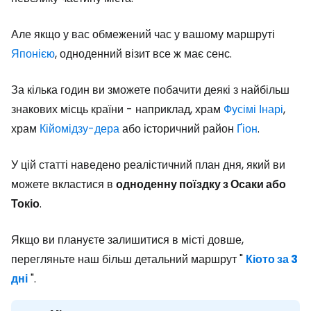
Але якщо у вас обмежений час у вашому маршруті
Японією
, одноденний візит все ж має сенс.
За кілька годин ви зможете побачити деякі з найбільш
знакових місць країни - наприклад, храм
Фусімі Інарі
,
храм
Кійомідзу-дера
або історичний район
Ґіон
.
У цій статті наведено реалістичний план дня, який ви
можете вкластися в
одноденну поїздку з Осаки або
Токіо
.
Якщо ви плануєте залишитися в місті довше,
перегляньте наш більш детальний маршрут "
Кіото за 3
дні
".