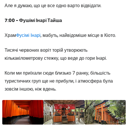
Але я думаю, що це все одно варто відвідати.
7:00 - Фушімі Інарі Тайша
Храм
Фусімі Інарі
, мабуть, найвідоміше місце в Кіото.
Тисячі червоних воріт торій утворюють
кількакілометрову стежку, що веде до гори Інарі.
Коли ми приїхали сюди близько 7 ранку, більшість
туристичних груп ще не прибули, і атмосфера була
зовсім іншою, ніж вдень.