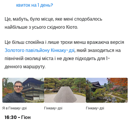
квиток на 1 день?
Це, мабуть, було місце, яке мені сподобалось
найбільше з усього східного Кіото.
Це більш спокійна і лише трохи менш вражаюча версія
Золотого павільйону Кінкаку-дзі
, який знаходиться на
північній околиці міста і не дуже підходить для 1-
денного маршруту.
Я в Гінкаку-дзі
Гінкаку-дзі
Гінкаку-дзі
16:30 - Гіон