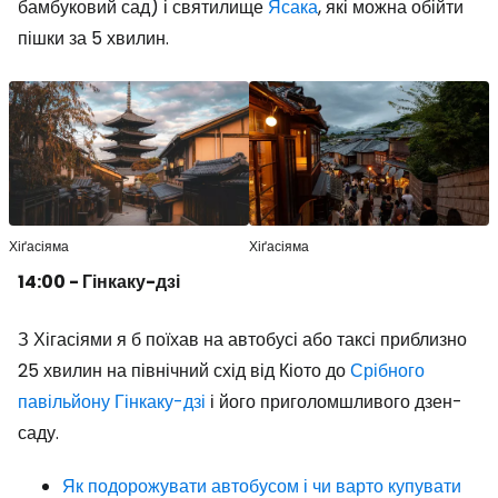
бамбуковий сад) і святилище
Ясака
, які можна обійти
пішки за 5 хвилин.
Хіґасіяма
Хіґасіяма
14:00 - Гінкаку-дзі
З Хігасіями я б поїхав на автобусі або таксі приблизно
25 хвилин на північний схід від Кіото до
Срібного
павільйону Гінкаку-дзі
і його приголомшливого дзен-
саду.
Як подорожувати автобусом і чи варто купувати