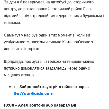
Звідси я б повернувся на автобусі до історичного
центру, де розташований історичний район
Гіон
,
відомий своїми традиційними дерев'яними будинками і
гейшами.
Саме тут у нас був один з тих моментів, коли ви
усвідомлюєте, наскільки сильно Кіото пов'язане з
японською історією.
Щоправда, про зустріч з гейкою чи гейшею-майко
потрібно домовлятися заздалегідь через одну з
місцевих агенцій.
👉
Забронюйте зустріч з гейшею через
GetYourGuide.com
18:00 - Алея Понточо або Каварамачі