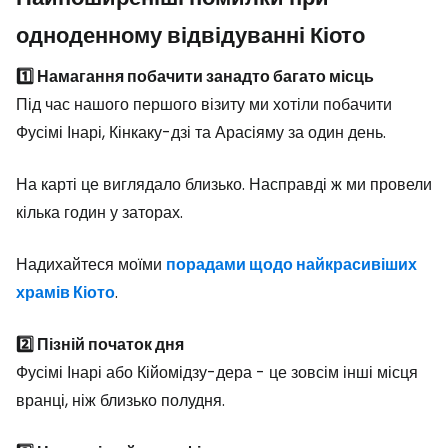
одноденному відвідуванні Кіото
1️⃣ Намагання побачити занадто багато місць
Під час нашого першого візиту ми хотіли побачити
Фусімі Інарі, Кінкаку-дзі та Арасіяму за один день.
На карті це виглядало близько. Насправді ж ми провели
кілька годин у заторах.
Надихайтеся моїми
порадами щодо найкрасивіших
храмів Кіото
.
2️⃣ Пізній початок дня
Фусімі Інарі або Кійомідзу-дера - це зовсім інші місця
вранці, ніж близько полудня.