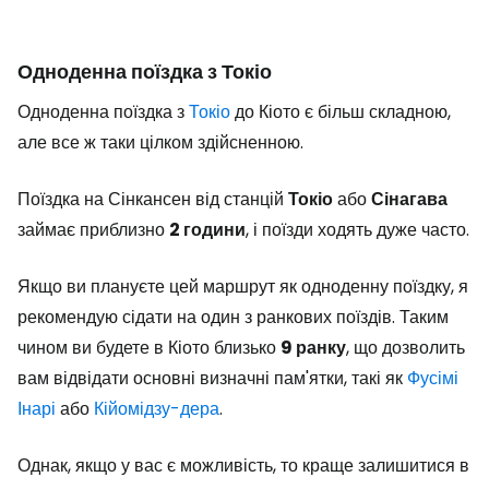
Одноденна поїздка з Токіо
Одноденна поїздка з
Токіо
до Кіото є більш складною,
але все ж таки цілком здійсненною.
Поїздка на Сінкансен від станцій
Токіо
або
Сінагава
займає приблизно
2 години
, і поїзди ходять дуже часто.
Якщо ви плануєте цей маршрут як одноденну поїздку, я
рекомендую сідати на один з ранкових поїздів. Таким
чином ви будете в Кіото близько
9 ранку
, що дозволить
вам відвідати основні визначні пам'ятки, такі як
Фусімі
Інарі
або
Кійомідзу-дера
.
Однак, якщо у вас є можливість, то краще залишитися в