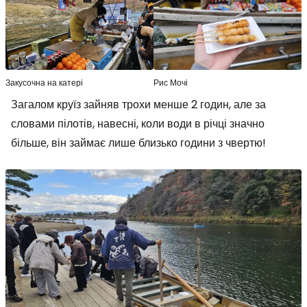
Закусочна на катері
Рис Мочі
Загалом круїз зайняв трохи менше 2 годин, але за
словами пілотів, навесні, коли води в річці значно
більше, він займає лише близько години з чвертю!