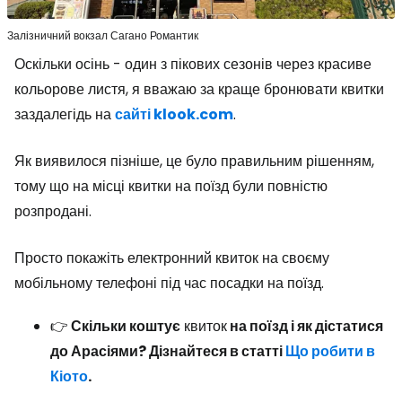
Залізничний вокзал Сагано Романтик
Оскільки осінь - один з пікових сезонів через красиве
кольорове листя, я вважаю за краще бронювати квитки
заздалегідь на
сайті klook.com
.
Як виявилося пізніше, це було правильним рішенням,
тому що на місці квитки на поїзд були повністю
розпродані.
Просто покажіть електронний квиток на своєму
мобільному телефоні під час посадки на поїзд.
👉
Скільки коштує
квиток
на поїзд і як дістатися
до Арасіями? Дізнайтеся в статті
Що робити в
Кіото
.