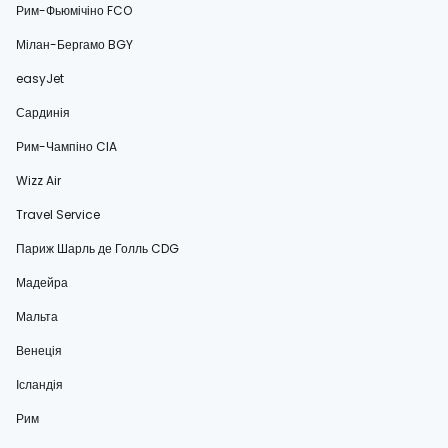
Рим-Фьюмічіно FCO
Мілан-Бергамо BGY
easyJet
Сардинія
Рим-Чампіно CIA
Wizz Air
Travel Service
Париж Шарль де Голль CDG
Мадейра
Мальта
Венеція
Ісландія
Рим