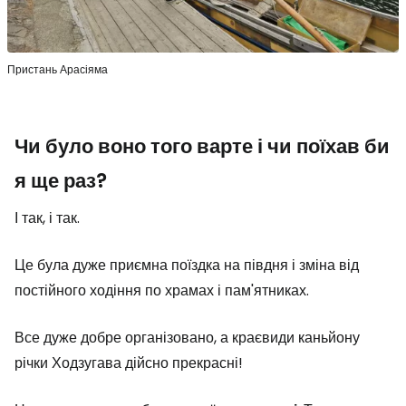
Пристань Арасіяма
Чи було воно того варте і чи поїхав би
я ще раз?
І так, і так.
Це була дуже приємна поїздка на півдня і зміна від
постійного ходіння по храмах і пам'ятниках.
Все дуже добре організовано, а краєвиди каньйону
річки Ходзугава дійсно прекрасні!