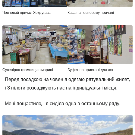
Човновий причал Ходзугава
Каса на човновому причалі
Сувенірна крамниця в марині
Буфет на пристані для яхт
Перед посадкою на човен я одягаю рятувальний жилет,
і 3 пілоти розсаджують нас на індивідуальні місця.
Мені пощастило, і я сиділа одна в останньому ряду.