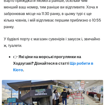
Варто приїжджати якомога раніше, оскільки чим
менший ваш номер, тим раніше ви відпливете. Хоча я
забронював місце на 11:30 ранку, в цьому турі є ще
кілька човнів, і мій відпливає першим приблизно о 10:55
ранку.
У будівлі порту є магазин сувенірів і закусок і, звичайно
ж, туалети.
👉
Які ціни на морські прогулянки на
Ходзугаві? Дізнайтеся в статті
Що робити в
Кіото
.