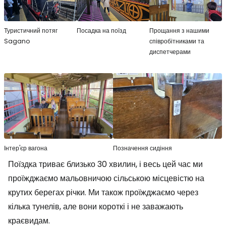
Туристичний потяг
Посадка на поїзд
Прощання з нашими
Sagano
співробітниками та
диспетчерами
Інтер'єр вагона
Позначення сидіння
Поїздка триває близько 30 хвилин, і весь цей час ми
проїжджаємо мальовничою сільською місцевістю на
крутих берегах річки. Ми також проїжджаємо через
кілька тунелів, але вони короткі і не заважають
краєвидам.