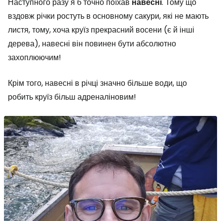
Наступного разу я б точно поїхав
навесні
. Тому що
вздовж річки ростуть в основному сакури, які не мають
листя, тому, хоча круїз прекрасний восени (є й інші
дерева), навесні він повинен бути абсолютно
захоплюючим!
Крім того, навесні в річці значно більше води, що
робить круїз більш адреналіновим!