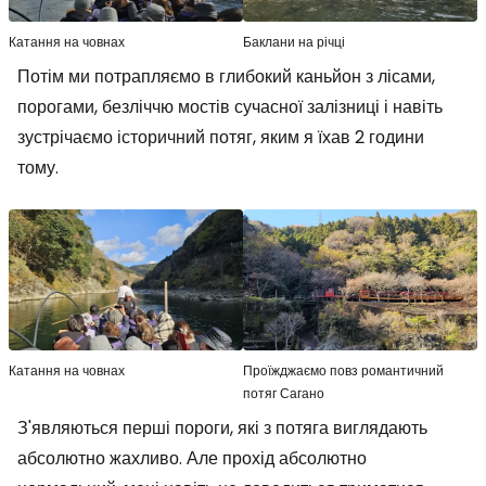
Катання на човнах
Баклани на річці
Потім ми потрапляємо в глибокий каньйон з лісами,
порогами, безліччю мостів сучасної залізниці і навіть
зустрічаємо історичний потяг, яким я їхав 2 години
тому.
Катання на човнах
Проїжджаємо повз романтичний
потяг Сагано
З'являються перші пороги, які з потяга виглядають
абсолютно жахливо. Але прохід абсолютно