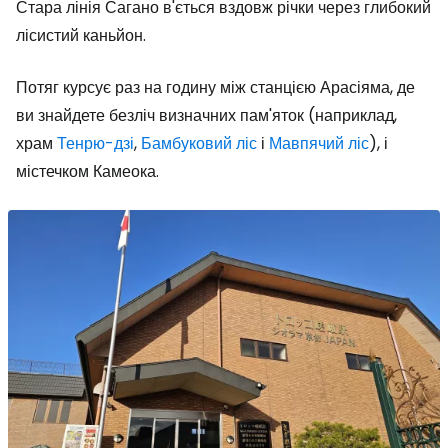
Стара лінія Сагано в'ється вздовж річки через глибокий
лісистий каньйон.
Потяг курсує раз на годину між станцією Арасіяма, де
ви знайдете безліч визначних пам'яток (наприклад,
храм
Тенрю-дзі
,
Бамбуковий ліс
і
Мавпячий ліс
), і
містечком Камеока.