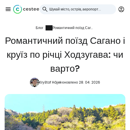
Блог
Романтичний поїзд Сагано і круїз по річці Ходзугава: чи варто?
Увійдіть до Cestee
Романтичний поїзд Сагано і
... світова туристична спільнота
круїз по річці Ходзугава: чи
Продовжуйте з Google
варто?
Kryštof Hájek
оновлено 28. 04. 2026
Продовжуйте у Facebook
Продовжити з email