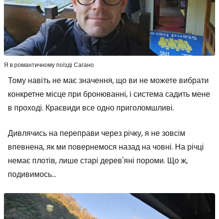
Я в романтичному поїзді Сагано
Тому навіть не має значення, що ви не можете вибрати
конкретне місце при бронюванні, і система садить мене
в проході. Краєвиди все одно приголомшливі.
Дивлячись на переправи через річку, я не зовсім
впевнена, як ми повернемося назад на човні. На річці
немає плотів, лише старі дерев'яні пороми. Що ж,
подивимось...