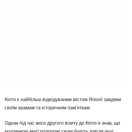
Кіото є найбільш відвідуваним містом Японії завдяки
своїм храмам та історичним пам'яткам.
Однак під час мого другого візиту до Кіото я знав, що
родзинкою моєї подорожі сюди будуть зовсім інші