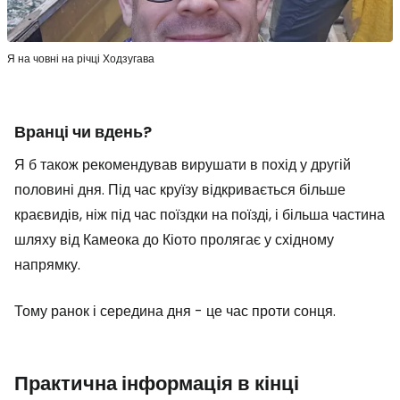
Я на човні на річці Ходзугава
Вранці чи вдень?
Я б також рекомендував вирушати в похід у другій
половині дня. Під час круїзу відкривається більше
краєвидів, ніж під час поїздки на поїзді, і більша частина
шляху від Камеока до Кіото пролягає у східному
напрямку.
Тому ранок і середина дня - це час проти сонця.
Практична інформація в кінці