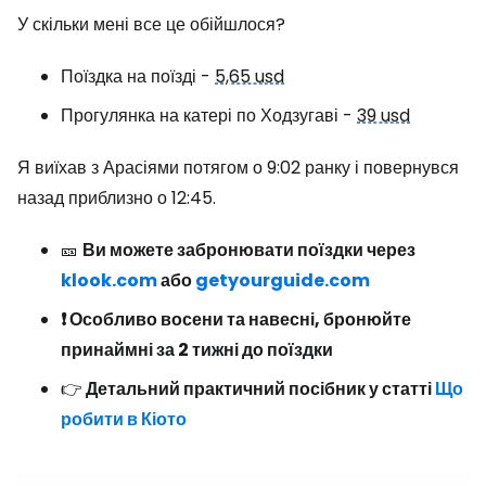
У скільки мені все це обійшлося?
Поїздка на поїзді -
5,65 usd
Прогулянка на катері по Ходзугаві -
39 usd
Я виїхав з Арасіями потягом о 9:02 ранку і повернувся
назад приблизно о 12:45.
🎫
Ви можете забронювати поїздки через
klook.com
або
getyourguide.com
❗ Особливо восени та навесні, бронюйте
принаймні за 2 тижні до поїздки
👉
Детальний практичний посібник у статті
Що
робити в Кіото