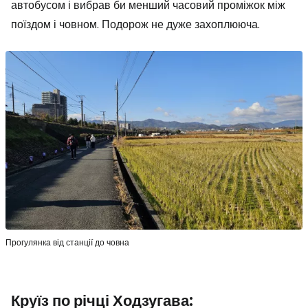
автобусом і вибрав би менший часовий проміжок між
поїздом і човном. Подорож не дуже захоплююча.
Прогулянка від станції до човна
Круїз по річці Ходзугава: