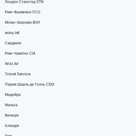
Лондон Станстед STN
Рим-Фьюмічіно FCO
Мілан-Бергамо BGY
easyJet
Сардинія
Рим-Чампіно CIA
Wizz Air
Travel Service
Париж Шарль де Голль CDG
Мадейра
Мальта
Венеція
Ісландія
Рим