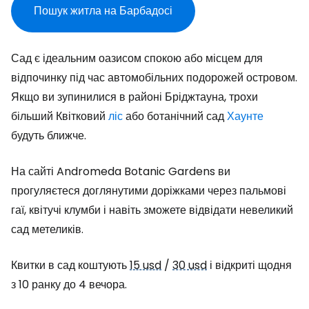
Пошук житла на Барбадосі
Сад є ідеальним оазисом спокою або місцем для
відпочинку під час автомобільних подорожей островом.
Якщо ви зупинилися в районі Бріджтауна, трохи
більший Квітковий
ліс
або ботанічний сад
Хаунте
будуть ближче.
На сайті
Andromeda Botanic Gardens
ви
прогуляєтеся доглянутими доріжками через пальмові
гаї, квітучі клумби і навіть зможете відвідати невеликий
сад метеликів.
Квитки в сад коштують
15 usd
/
30 usd
і відкриті щодня
з 10 ранку до 4 вечора.