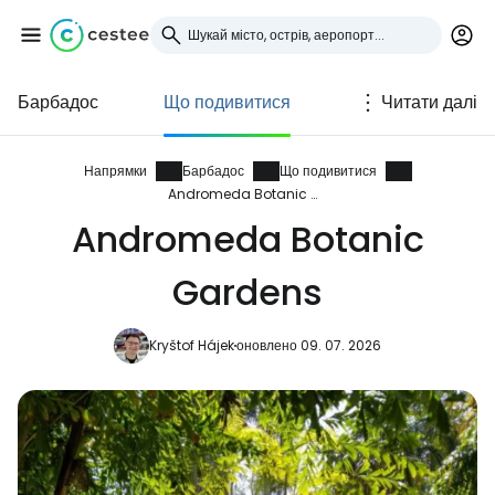
Барбадос
Що подивитися
Читати далі
Увійдіть до Cestee
... світова туристична спільнота
Напрямки
Барбадос
Що подивитися
Andromeda Botanic Gardens
Andromeda Botanic
Продовжуйте з Google
Gardens
Продовжуйте у Facebook
Kryštof Hájek
оновлено 09. 07. 2026
Продовжити з email