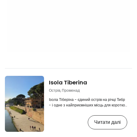
Isola Tiberina
Острів, Променад
Ізола Тіберіна - єдиний острів на річці Тибр
- і одне з найприємніших місць для короткої
зупинки між центром і Трастевере. Не
чекайте тут великих атракціонів на кшталт
Читати далі
Колізею. Скоріше, це місце, яке працює
завдяки атмосфері, розташуванню та
можливості на деякий час відпочити від