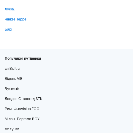
Лукка.
Чінкве Терре
Барі
Популярні путівники
airBaltic
Відень VIE
Ryanair
Лондон Станстед STN
Рим-Фьюмічіно FCO
Мілан-Бергамо BGY
easyJet