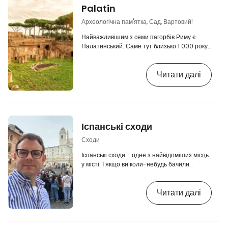
Palatin
Археологічна пам'ятка, Сад, Вартовий!
Найважливішим з семи пагорбів Риму є
Палатинський. Саме тут близько 1 000 року
до н.е. почалося первісне заселення Риму, і
звідси місто поступово розрослося до свого
Читати далі
теперішнього вигляду. Зараз Палатинський
пагорб є відкритою археологічною перлиною
з безліччю залишків стародавніх будівель,
громадських просторів і спортивних
майданчиків і є найкраще збереженим з усіх
пагорбів після Капітолійського пагорба.
Іспанські сходи
Читайте також на нашому сайті: 👉…
Сходи
Іспанські сходи - одне з найвідоміших місць
у місті. І якщо ви коли-небудь бачили
фотографії Риму в Instagram або у
фільмах, дуже ймовірно, що вони зроблені
Читати далі
саме звідси. Барокові сходи з 138 сходинок
з'єднують площу Пьяцца ді Спанья з
церквою Трініта деі Монті і вже сотні років
слугують місцем для зустрічей, відпочинку та