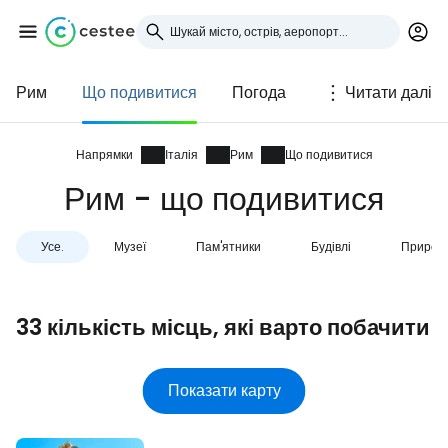
Рим
Що подивитися
Погода
Читати далі
Увійдіть до Cestee
... світова туристична спільнота
Напрямки
Італія
Рим
Що подивитися
Рим - що подивитися
Продовжуйте з Google
Усе.
Музеї
Пам'ятники
Будівлі
Природ
Продовжуйте у Facebook
33 кількість місць, які варто побачити
Продовжити з email
Показати карту