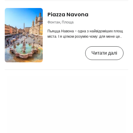
Риму для вечірньої прогулянки без плану, це
був би Трастевере. Читайте також на
Piazza Navona
нашому сайті: 👉 Де зупинитися…
Фонтан, Площа
Пьяцца Навона - одна з найвідоміших площ
міста. І я цілком розумію чому: для мене це
одне з моїх улюблених місць у Римі.
Фонтани. Палаци в стилі бароко. Кав'ярні.
Читати далі
Вуличні музиканти. Вечірні вогні та
атмосфера, яка змушує людей повертатися
сюди знову і знову. І є одна річ, про яку
багато хто навіть не здогадується. Пьяцца
Навона насправді стоїть на стародавньому
стадіоні. Читайте також на нашому сайті: 👉
Де зупинитися в Римі: мої поради…