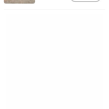
ділянках все ще збереглося оригінальне
римське каміння. І це, мабуть, те, що є
найсильнішим у Віа Аппіа Антика. Ви не
йдете слідами історії. Ви прямуєте
безпосередньо за нею. [btn "Знайдіть
готель у…