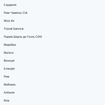
Сардинія
Рим-Чампіно CIA
Wizz Air
Travel Service
Париж Шарль де Голль CDG
Мадейра
Мальта
Венеція
Ісландія
Рим
Майорка
Албанія
Кіпр