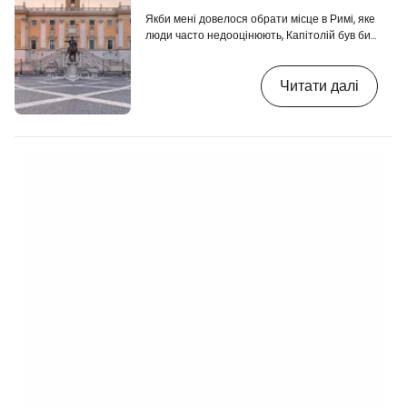
Якби мені довелося обрати місце в Римі, яке
люди часто недооцінюють, Капітолій був би
на першому місці. Більшість туристів
приїжджають сюди заради виду на Римський
Читати далі
форум. Вони роблять фото. І їдуть. Але саме
тут був побудований Стародавній Рим.
Капітолій (італ . Campidoglio ) -
найважливіший із семи знаменитих пагорбів
Риму. У давнину він був політичним і
релігійним центром міста. Сьогодні тут
знаходиться одна з найкрасивіших площ
Риму,…