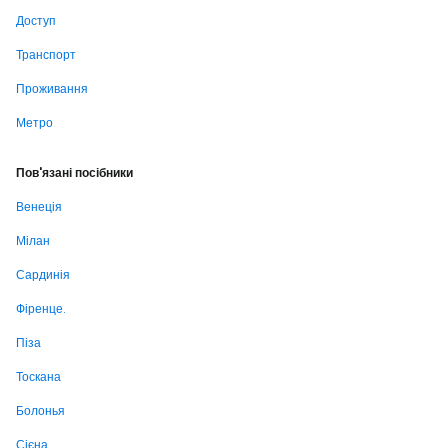
Доступ
Транспорт
Проживання
Метро
Пов'язані посібники
Венеція
Мілан
Сардинія
Фіренце.
Піза
Тоскана
Болонья
Сієна