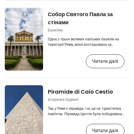
Собор Святого Павла за
стінами
Базиліка
Одна з трьох великих папських базилік на
території Риму, вона розташована за
межами безпосереднього історичного
центру, але, тим не менш, є однією з
Читати далі
"обов'язкових для відвідування" у Римі.
Спочатку це була романська церква,
будівництво якої розпочалося в 4 столітті,
але було завершено лише в 1823 році в
стилі бароко. [btn "Переглянути 10
найкращих готелів у Римі"
Piramide di Caio Cestio
https://www.booking.com/city/it/rome.en.htm
aid=2419883;label=p-rim-bazilika…
Історична будівля
Так, у Римі є піраміда. І ні, це не туристична
пам'ятка. Піраміда Цестія була побудована
близько 12 року до н.е. як гробниця
римського чиновника Кая Цестія - в той час,
Читати далі
коли Рим був зачарований Єгиптом.