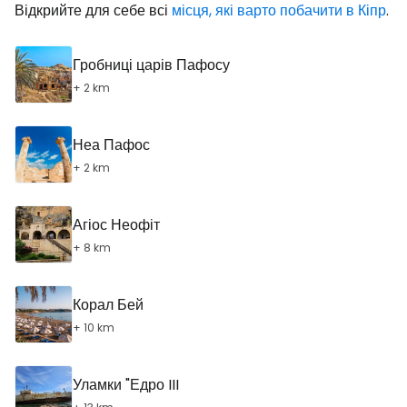
Відкрийте для себе всі
місця, які варто побачити в Кіпр
.
Гробниці царів Пафосу
+ 2 km
Неа Пафос
+ 2 km
Агіос Неофіт
+ 8 km
Корал Бей
+ 10 km
Уламки "Едро III