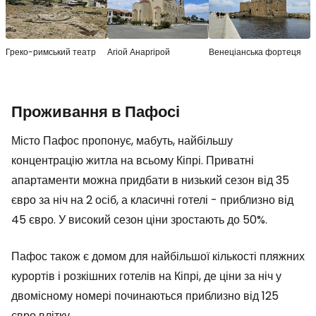
Греко-римський театр
Агіой Анаргірой
Венеціанська фортеця
Проживання в Пафосі
Місто Пафос пропонує, мабуть, найбільшу
концентрацію житла на всьому Кіпрі. Приватні
апартаменти можна придбати в низький сезон від 35
євро за ніч на 2 осіб, а класичні готелі - приблизно від
45 євро. У високий сезон ціни зростають до 50%.
Пафос також є домом для найбільшої кількості пляжних
курортів і розкішних готелів на Кіпрі, де ціни за ніч у
двомісному номері починаються приблизно від 125
євро влітку.