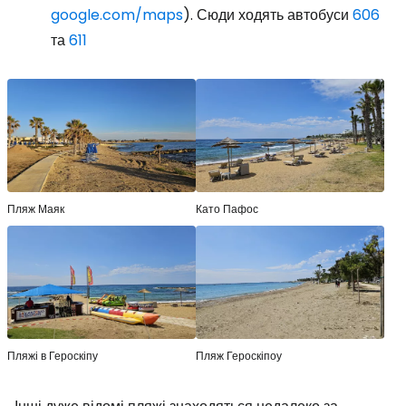
google.com/maps
). Сюди ходять автобуси
606
та
611
Пляж Маяк
Като Пафос
Пляжі в Героскіпу
Пляж Героскіпоу