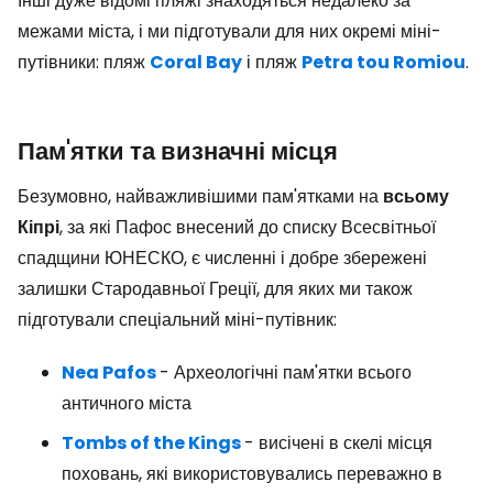
Інші дуже відомі пляжі знаходяться недалеко за
межами міста, і ми підготували для них окремі міні-
путівники: пляж
Coral Bay
і пляж
Petra tou Romiou
.
Пам'ятки та визначні місця
Безумовно, найважливішими пам'ятками на
всьому
Кіпрі
, за які Пафос внесений до списку Всесвітньої
спадщини ЮНЕСКО, є численні і добре збережені
залишки Стародавньої Греції, для яких ми також
підготували спеціальний міні-путівник:
Nea Pafos
- Археологічні пам'ятки всього
античного міста
Tombs of the Kings
- висічені в скелі місця
поховань, які використовувались переважно в