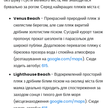
без шуму і суєти великого міста, яке знаходиться
буквально за рогом. Серед найкращих пляжів міста є:
Venus Beach
- Прекрасний природний пляж зі
скелястим берегом, але сам пляж вкритий
дрібним золотистим піском. Сусідній курорт також
пропонує прокат шезлонгів і парасольок для
широкої публіки. Додатковою перевагою пляжу є
бірюзова прозора вода і спокійна атмосфера
(розташування на
google.com/maps
). Сюди
ходить автобус
615
.
Lighthouse Beach
- Відокремлений просторий
пляж з дрібним білим піском на околиці міста біля
маяка ідеально підходить для спостереження за
заходом сонця і тихого дня біля моря
(місцезнаходження
google.com/maps
). Сюди