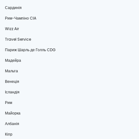
Сардинія
Рим-Чампіно CIA
Wizz Air
Travel Service
Париж Шарль де Голль CDG
Мадейра
Мальта
Венеція
Ісландія
Рим
Майорка
Албанія
Кіпр