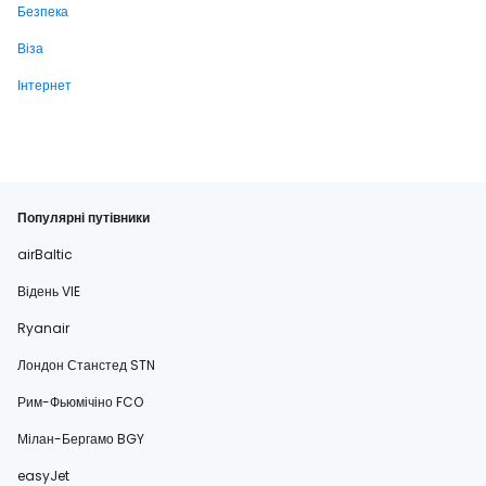
Безпека
Віза
Інтернет
Популярні путівники
airBaltic
Відень VIE
Ryanair
Лондон Станстед STN
Рим-Фьюмічіно FCO
Мілан-Бергамо BGY
easyJet