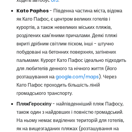
ходить автобус
615
.
Kato Paphos
- Південна частина міста, відома
як Като Пафос, є центром великих готелів і
курортів, а також невеликих міських пляжів,
розділених кам'яними причалами. Деякі пляжі
вкриті дрібним світлим піском, інші - штучно
побудовані на бетонних поверхнях, затінених
пальмами. Курорт Като Пафос ідеально підходить
для любителів денного та нічного життя (його
розташування на
google.com/maps
). Через
Като Пафос проходить більшість ліній
громадського транспорту.
Пляж
Героскіпу
- найпівденніший пляж Пафосу,
також один з найдовших і повністю громадський.
На ньому немає виділених територій для готелів,
як на вищезгаданих пляжах (розташування на