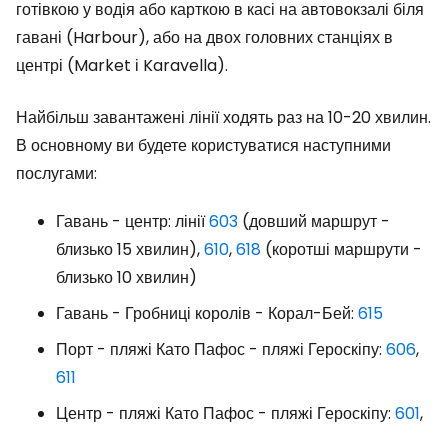
готівкою у водія або карткою в касі на автовокзалі біля
гавані (Harbour), або на двох головних станціях в
центрі (Market і Karavella).
Найбільш завантажені лінії ходять раз на 10-20 хвилин.
В основному ви будете користуватися наступними
послугами:
Гавань - центр: лінії
603
(довший маршрут -
близько 15 хвилин),
610
,
618
(коротші маршрути -
близько 10 хвилин)
Гавань - Гробниці королів - Корал-Бей:
615
Порт - пляжі Като Пафос - пляжі Героскіпу:
606
,
611
Центр - пляжі Като Пафос - пляжі Героскіпу:
601
,