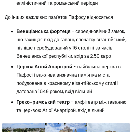
елліністичний та романський періоди
До інших важливих пам'яток Пафосу відносяться
Венеціанська
фортеця
- середньовічний замок,
що захищає вхід до гавані, спочатку візантійський,
пізніше перебудований у 16 столітті за часів
Венеціанської республіки, вхід за 2,50 євро
Церква Агіой Анаргірой
- найбільша церква в
Пафосі і важлива визначна пам'ятка міста,
побудована в красивому візантійському стилі і
датована 1649 роком, вхід вільний
Греко-римський
театр
- амфітеатр між гаванню
та церквою Агіої Анаргірой, вхід вільний