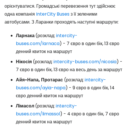
орієнтуватися. Громадські перевезення тут здійснює
одна компанія
InterCity Buses
з її зеленими
автобусами. З Ларанки проходять наступні маршрути:
Ларнака
(розклад:
intercity-
buses.com/larnaca
) - 7 євро в один бік, 13 євро
денний квиток на маршрут
Нікосія
(розклад:
intercity-buses.com/nicosia
) -
7 євро в один бік, 13 євро на весь день за маршрут
Айя-Напа,
Протарас
(розклад:
intercity-
buses.com/ayia-napa
) - 9 євро в один бік, 14
євро денний квиток на маршрут
Лімасол
(розклад:
intercity-
buses.com/limassol
) - 4 євро в один бік, 7 євро
денний квиток на маршрут