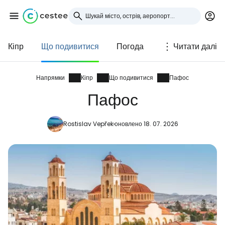
Кіпр
Що подивитися
Погода
Читати далі
Увійдіть до Cestee
... світова туристична спільнота
Напрямки
Кіпр
Що подивитися
Пафос
Пафос
Продовжуйте з Google
Rostislav Vepřek
оновлено 18. 07. 2026
Продовжуйте у Facebook
Продовжити з email