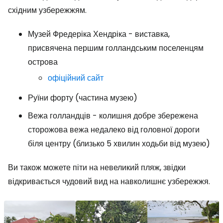
східним узбережжям.
Музей Фредеріка Хендріка - виставка,
присвячена першим голландським поселенцям
острова
офіційний сайт
Руїни форту (частина музею)
Вежа голландців - колишня добре збережена
сторожова вежа недалеко від головної дороги
біля центру (близько 5 хвилин ходьби від музею)
Ви також можете піти на невеликий пляж, звідки
відкривається чудовий вид на навколишнє узбережжя.