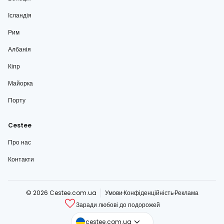
Ісландія
Рим
Албанія
Кіпр
Майорка
Порту
Cestee
Про нас
Контакти
© 2026 Cestee.com.ua
Умови
Конфіденційність
Реклама
Заради любові до подорожей
cestee.com
cestee.com.ua