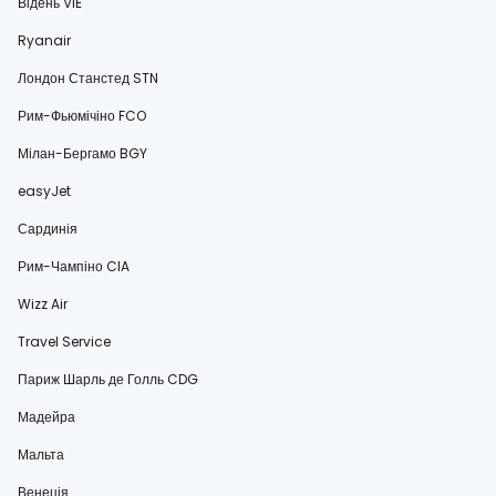
Відень VIE
Ryanair
Лондон Станстед STN
Рим-Фьюмічіно FCO
Мілан-Бергамо BGY
easyJet
Сардинія
Рим-Чампіно CIA
Wizz Air
Travel Service
Париж Шарль де Голль CDG
Мадейра
Мальта
Венеція