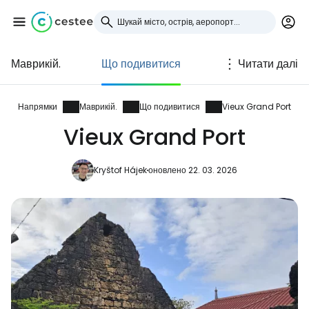
Маврикій.
Що подивитися
Читати далі
Увійдіть до Cestee
... світова туристична спільнота
Напрямки
Маврикій.
Що подивитися
Vieux Grand Port
Vieux Grand Port
Продовжуйте з Google
Kryštof Hájek
оновлено 22. 03. 2026
Продовжуйте у Facebook
Продовжити з email