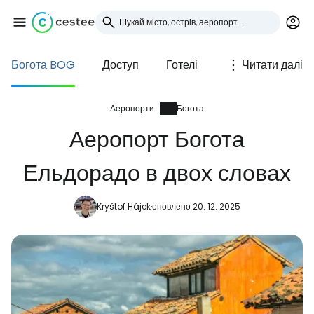
Богота BOG
Доступ
Готелі
Читати далі
Увійдіть до Cestee
... світова туристична спільнота
Аеропорти
Богота
Аеропорт Богота
Продовжуйте з Google
Ельдорадо в двох словах
Kryštof Hájek
оновлено 20. 12. 2025
Продовжуйте у Facebook
Продовжити з email