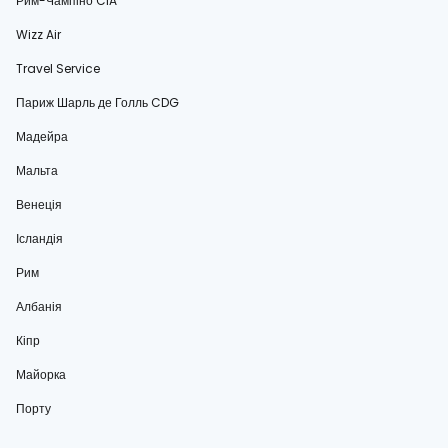
Рим-Чампіно CIA
Wizz Air
Travel Service
Париж Шарль де Голль CDG
Мадейра
Мальта
Венеція
Ісландія
Рим
Албанія
Кіпр
Майорка
Порту