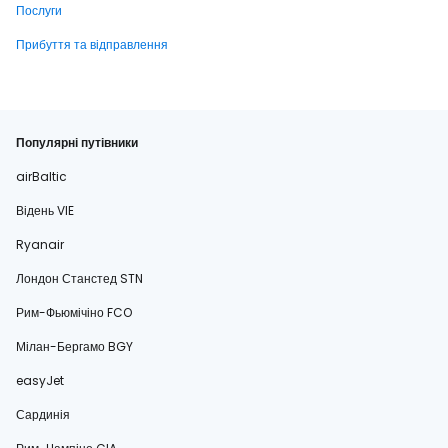
Послуги
Прибуття та відправлення
Популярні путівники
airBaltic
Відень VIE
Ryanair
Лондон Станстед STN
Рим-Фьюмічіно FCO
Мілан-Бергамо BGY
easyJet
Сардинія