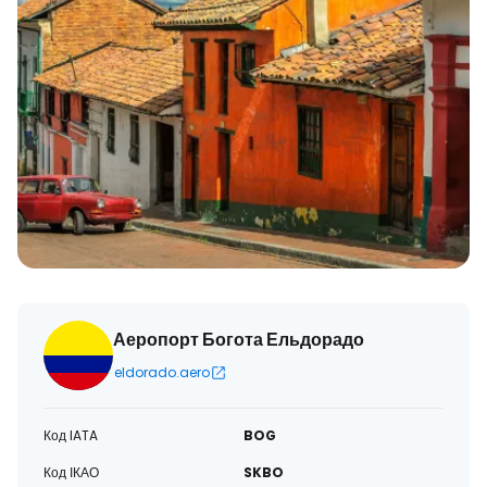
Аеропорт Богота Ельдорадо
eldorado.aero
Код IATA
BOG
Код ІКАО
SKBO