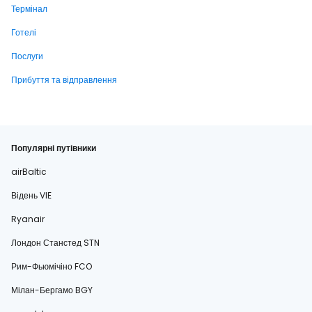
Термінал
Готелі
Послуги
Прибуття та відправлення
Популярні путівники
airBaltic
Відень VIE
Ryanair
Лондон Станстед STN
Рим-Фьюмічіно FCO
Мілан-Бергамо BGY