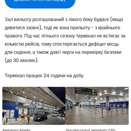
Зал вильоту розташований з лівого боку будівлі (якщо
дивитися ззовні), тоді як зона прильоту - з крайнього
правого. Під час літнього сезону термінал не встигає за
кількістю рейсів, тому спостерігається дефіцит місць
для сидіння, а також довгі черги на перевірку безпеки
(до 30 хвилин).
Термінал працює 24 години на добу.
Аеропорт Корфу
Зал реєстрації, аеропорт CFU