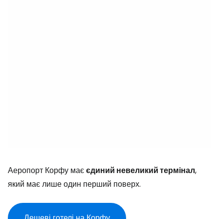
Аеропорт Корфу має
єдиний невеликий термінал
,
який має лише один перший поверх.
Дешеві готелі на Корфу