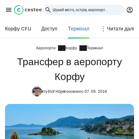
Корфу CFU
Доступ
Термінал
Читати далі
Увійдіть до Cestee
... світова туристична спільнота
Аеропорти
Корфу
Термінал
Трансфер в аеропорту
Продовжуйте з Google
Корфу
Kryštof Hájek
оновлено 07. 05. 2024
Продовжуйте у Facebook
Продовжити з email