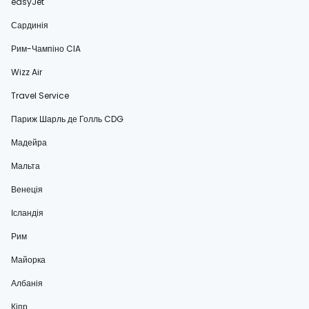
easyJet
Сардинія
Рим-Чампіно CIA
Wizz Air
Travel Service
Париж Шарль де Голль CDG
Мадейра
Мальта
Венеція
Ісландія
Рим
Майорка
Албанія
Кіпр