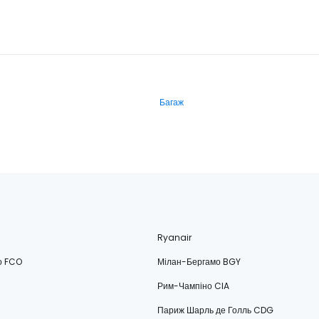
Багаж
Ryanair
о FCO
Мілан-Бергамо BGY
Рим-Чампіно CIA
Париж Шарль де Голль CDG