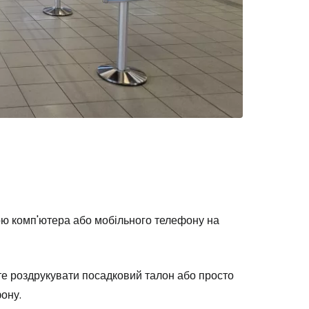
Cestee
одовжуйте з Google
ою комп'ютера або мобільного телефону на
те роздрукувати посадковий талон або просто
овжуйте у Facebook
ону.