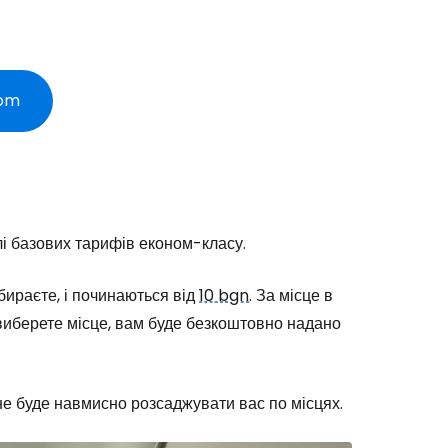
довжити з email
com
лі базових тарифів економ-класу.
обираєте, і починаються від
10 bgn
. За місце в
 виберете місце, вам буде безкоштовно надано
е буде навмисно розсаджувати вас по місцях.