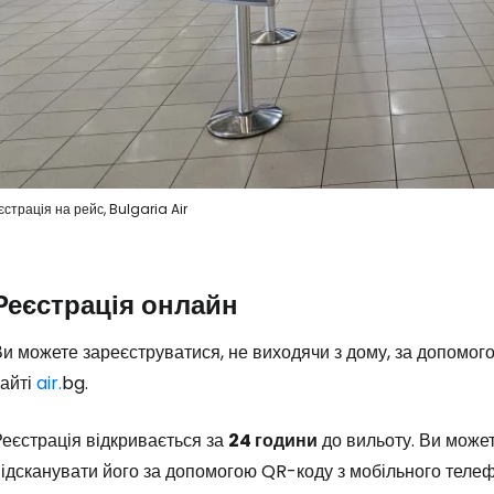
Увійдіть до 
єстрація на рейс, Bulgaria Air
... світова туристична спільнота
Реєстрація онлайн
Пр
и можете зареєструватися, не виходячи з дому, за допомог
сайті
air.
bg.
еєстрація відкривається за
24 години
до вильоту. Ви може
Прод
ідсканувати його за допомогою QR-коду з мобільного телеф