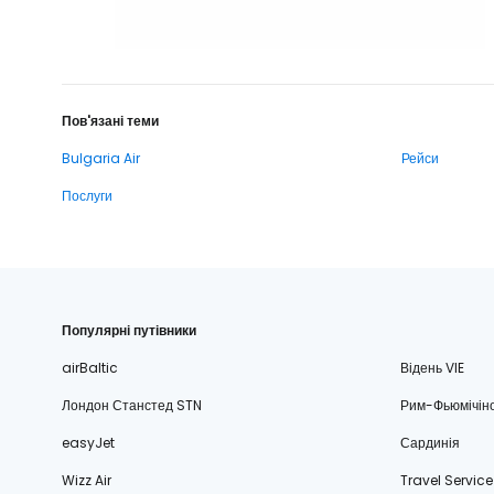
Пов'язані теми
Bulgaria Air
Рейси
Послуги
Популярні путівники
airBaltic
Відень VIE
Лондон Станстед STN
Рим-Фьюмічін
easyJet
Сардинія
Wizz Air
Travel Service