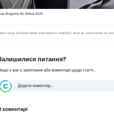
сця, Bulgaria Air, Airbus A220
яких наша редакція може отримувати комісійні, якщо ви натиснете на пос
Залишилися питання?
кщо у вас є запитання або коментарі щодо статті...
Додати коментар...
0 коментарі