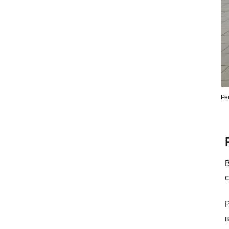
Ре
В
Р
в