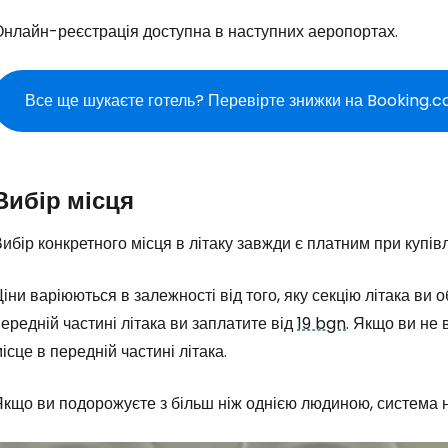
Онлайн-реєстрація доступна в наступних аеропортах.
Про
Все ще шукаєте готель? Перевірте знижки на Booking.
Вибір місця
ибір конкретного місця в літаку завжди є платним при купів
іни варіюються в залежності від того, яку секцію літака ви 
ередній частині літака ви заплатите від
19 bgn
. Якщо ви не
ісце в передній частині літака.
кщо ви подорожуєте з більш ніж однією людиною, система н