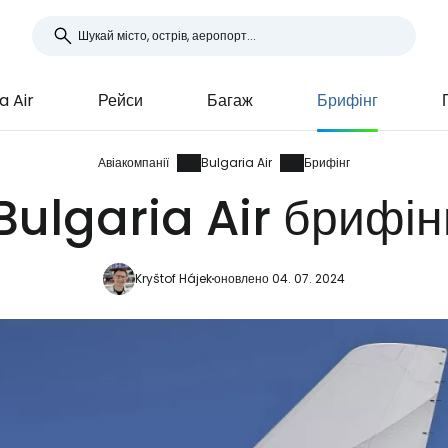
a Air
Рейси
Багаж
Брифінг
Авіакомпанії
Bulgaria Air
Брифінг
Bulgaria Air брифін
Kryštof Hájek
оновлено 04. 07. 2024