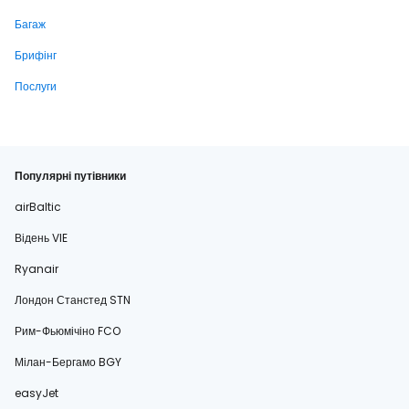
Багаж
Брифінг
Послуги
Популярні путівники
airBaltic
Відень VIE
Ryanair
Лондон Станстед STN
Рим-Фьюмічіно FCO
Мілан-Бергамо BGY
easyJet