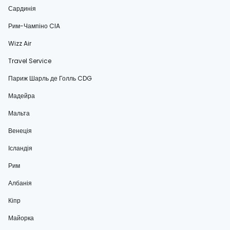
Сардинія
Рим-Чампіно CIA
Wizz Air
Travel Service
Париж Шарль де Голль CDG
Мадейра
Мальта
Венеція
Ісландія
Рим
Албанія
Кіпр
Майорка