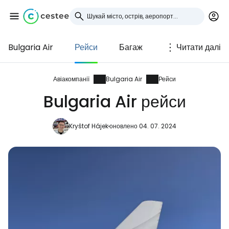
Bulgaria Air
Рейси
Багаж
Читати далі
Увійдіть до Cestee
... світова туристична спільнота
Авіакомпанії
Bulgaria Air
Рейси
Bulgaria Air рейси
Продовжуйте з Google
Kryštof Hájek
оновлено 04. 07. 2024
Продовжуйте у Facebook
Продовжити з email