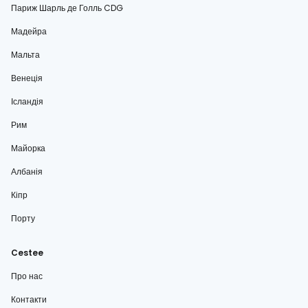
Париж Шарль де Голль CDG
Мадейра
Мальта
Венеція
Ісландія
Рим
Майорка
Албанія
Кіпр
Порту
Cestee
Про нас
Контакти