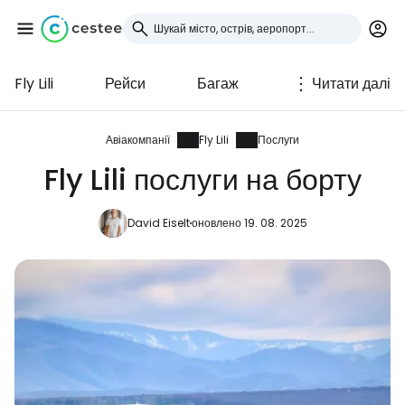
Fly Lili
Рейси
Багаж
Читати далі
Увійдіть до Cestee
... світова туристична спільнота
Авіакомпанії
Fly Lili
Послуги
Fly Lili послуги на борту
Продовжуйте з Google
David Eiselt
оновлено 19. 08. 2025
Продовжуйте у Facebook
Продовжити з email