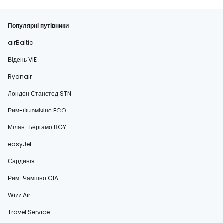
Популярні путівники
airBaltic
Відень VIE
Ryanair
Лондон Станстед STN
Рим-Фьюмічіно FCO
Мілан-Бергамо BGY
easyJet
Сардинія
Рим-Чампіно CIA
Wizz Air
Travel Service