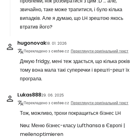
проблеми, ніж розбиратися з цим :D ... але,
звичайно, таке може трапитися, і було кілька
випадків. Але я думаю, що LH зрештою якось
втратив його?
hugonovak
18. 01. 2026
Перекладено з cestee.cz
Переглянути оригінальний текст
Дякую fridgy, мені теж здається, що кілька років
тому вона мала такі суперечки і врешті-решт їх
програла.
Lukas888
29. 06. 2025
Перекладено з cestee.cz
Переглянути оригінальний текст
Тож, можливо, трохи покращиться бізнес LH
Neu: Меню бізнес-класу Lufthansa в Європі |
meilenoptimieren