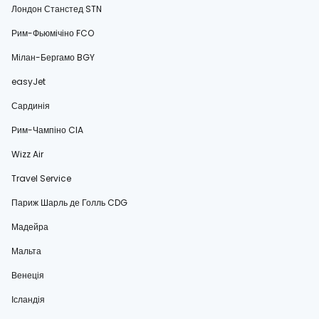
Лондон Станстед STN
Рим-Фьюмічіно FCO
Мілан-Бергамо BGY
easyJet
Сардинія
Рим-Чампіно CIA
Wizz Air
Travel Service
Париж Шарль де Голль CDG
Мадейра
Мальта
Венеція
Ісландія