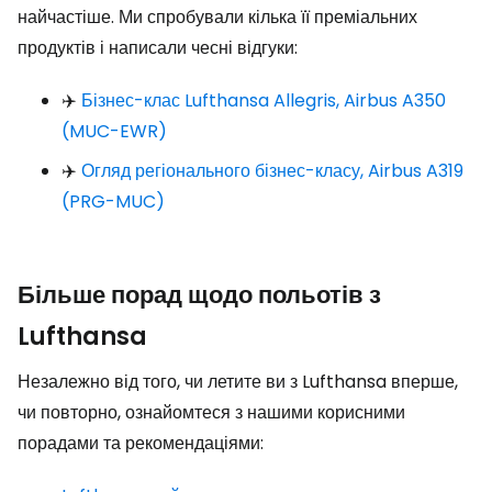
найчастіше. Ми спробували кілька її преміальних
продуктів і написали чесні відгуки:
✈️
Бізнес-клас Lufthansa Allegris, Airbus A350
(MUC-EWR)
✈️
Огляд регіонального бізнес-класу, Airbus A319
(PRG-MUC)
Більше порад щодо польотів з
Lufthansa
Незалежно від того, чи летите ви з Lufthansa вперше,
чи повторно, ознайомтеся з нашими корисними
порадами та рекомендаціями: