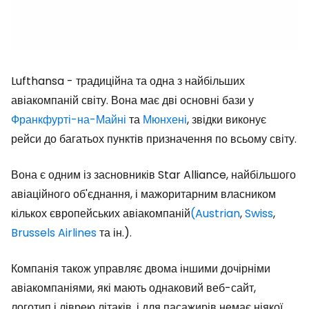
Lufthansa - традиційна та одна з найбільших
авіакомпаній світу. Вона має дві основні бази у
Франкфурті-на-Майні
та
Мюнхені
, звідки виконує
рейси до багатьох пунктів призначення по всьому світу.
Вона є одним із засновників Star Alliance, найбільшого
авіаційного об'єднання, і мажоритарним власником
кількох європейських авіакомпаній
(Austrian
,
Swiss
,
Brussels Airlines
та ін.).
Компанія також управляє двома іншими дочірніми
авіакомпаніями, які мають однаковий веб-сайт,
логотип і ліврею літаків, і для пасажирів немає ніякої