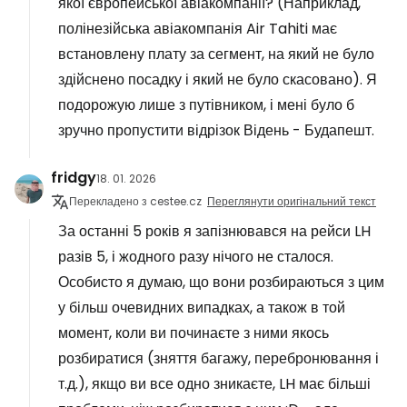
якої європейської авіакомпанії? (Наприклад,
полінезійська авіакомпанія Air Tahiti має
встановлену плату за сегмент, на який не було
здійснено посадку і який не було скасовано). Я
подорожую лише з путівником, і мені було б
зручно пропустити відрізок Відень - Будапешт.
fridgy
18. 01. 2026
Перекладено з cestee.cz
Переглянути оригінальний текст
За останні 5 років я запізнювався на рейси LH
разів 5, і жодного разу нічого не сталося.
Особисто я думаю, що вони розбираються з цим
у більш очевидних випадках, а також в той
момент, коли ви починаєте з ними якось
розбиратися (зняття багажу, перебронювання і
т.д.), якщо ви все одно зникаєте, LH має більші