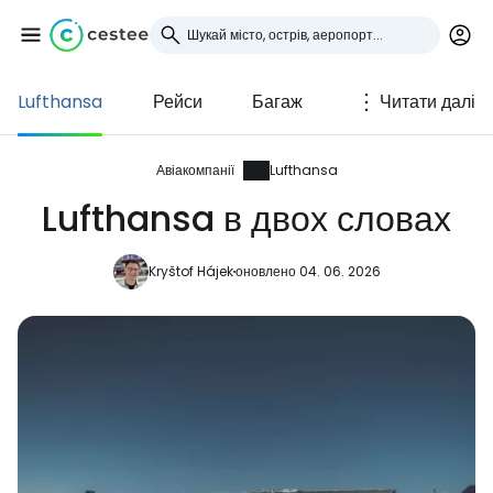
Lufthansa
Рейси
Багаж
Читати далі
Увійдіть до Cestee
... світова туристична спільнота
Авіакомпанії
Lufthansa
Lufthansa в двох словах
Продовжуйте з Google
Kryštof Hájek
оновлено 04. 06. 2026
Продовжуйте у Facebook
Продовжити з email