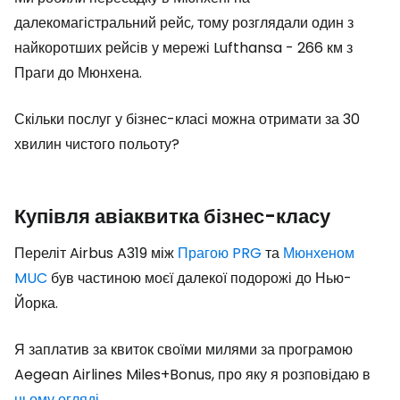
далекомагістральний рейс, тому розглядали один з
найкоротших рейсів у мережі Lufthansa - 266 км з
Праги до Мюнхена.
Скільки послуг у бізнес-класі можна отримати за 30
хвилин чистого польоту?
Купівля авіаквитка бізнес-класу
Переліт Airbus A319 між
Прагою PRG
та
Мюнхеном
MUC
був частиною моєї далекої подорожі до Нью-
Йорка.
Я заплатив за квиток своїми милями за програмою
Aegean Airlines Miles+Bonus, про яку я розповідаю в
цьому огляді
.