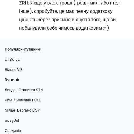
ZRH. Якщо у вас є гроші (гроші, милі або і те, і
інше), спробуйте, це має певну додаткову
цінність через приємне відчуття того, що ви
побалували себе чимось додатковим :-)
Популярні путівники
airBaltic
Відень VIE
Ryanair
Лондон Станстед STN
Рим-Фьюмічіно FCO
Мілан-Бергамо BGY
easyJet
Сардинія