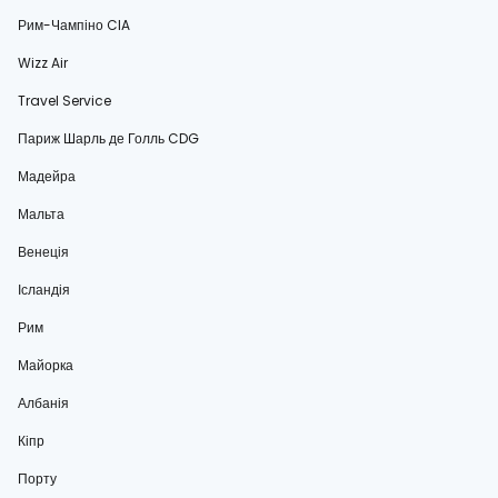
Рим-Чампіно CIA
Wizz Air
Travel Service
Париж Шарль де Голль CDG
Мадейра
Мальта
Венеція
Ісландія
Рим
Майорка
Албанія
Кіпр
Порту