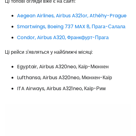
Ці топові огляди вже є на сайті:
Aegean Airlines, Airbus A321or, Athéhy-Prague
Smartwings, Boeing 737 MAX 8, Прага-Салала
Condor, Airbus A320, Франкфурт-Прага
Ці рейси з'являться у найближчі місяці:
Egyptair, Airbus A320neo, Каїр-Мюнхен
Lufthansa, Airbus A320neo, Мюнхен-Каїр
ITA Airways, Airbus A321neo, Каїр-Рим