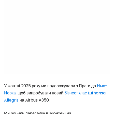
У жовтні 2025 року ми подорожували з Праги до
Нью-
Йорка
, щоб випробувати новий
бізнес-клас Lufhansa
Allegris
на Airbus A350.
Ми робили пересадку в Мюнхені на