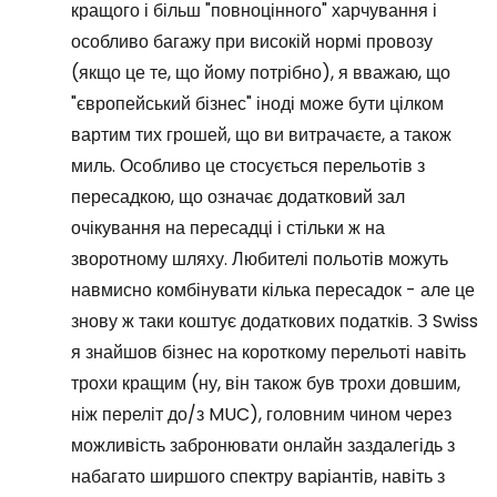
кращого і більш "повноцінного" харчування і
особливо багажу при високій нормі провозу
(якщо це те, що йому потрібно), я вважаю, що
"європейський бізнес" іноді може бути цілком
вартим тих грошей, що ви витрачаєте, а також
миль. Особливо це стосується перельотів з
пересадкою, що означає додатковий зал
очікування на пересадці і стільки ж на
зворотному шляху. Любителі польотів можуть
навмисно комбінувати кілька пересадок - але це
знову ж таки коштує додаткових податків. З Swiss
я знайшов бізнес на короткому перельоті навіть
трохи кращим (ну, він також був трохи довшим,
ніж переліт до/з MUC), головним чином через
можливість забронювати онлайн заздалегідь з
набагато ширшого спектру варіантів, навіть з