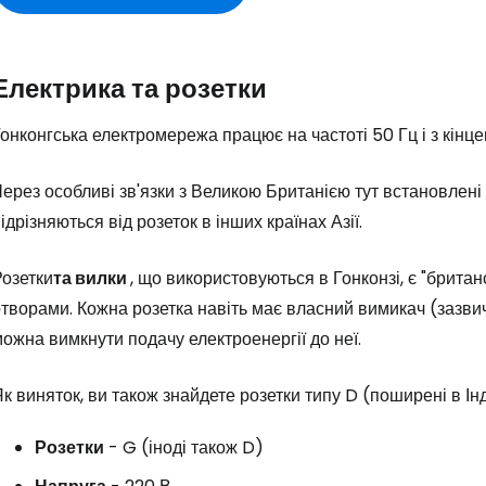
Електрика та розетки
онконгська електромережа працює на частоті 50 Гц і з кінц
ерез особливі зв'язки з Великою Британією тут встановлені 
ідрізняються від розеток в інших країнах Азії.
Розетки
та вилки
, що використовуються в Гонконзі, є "британ
творами. Кожна розетка навіть має власний вимикач (зазви
ожна вимкнути подачу електроенергії до неї.
к виняток, ви також знайдете розетки типу D (поширені в Інд
Розетки
- G (іноді також D)