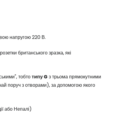
евою напругою 220 В.
розетки британського зразка, які
ськими", тобто
типу G
з трьома прямокутними
чай поруч з отворами), за допомогою якого
ії або Непалі)