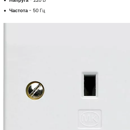
Напруга
- 220 В
Увійдіть до 
Частота
- 50 Гц
... світова туристична спільнота
Пр
Прод
Про