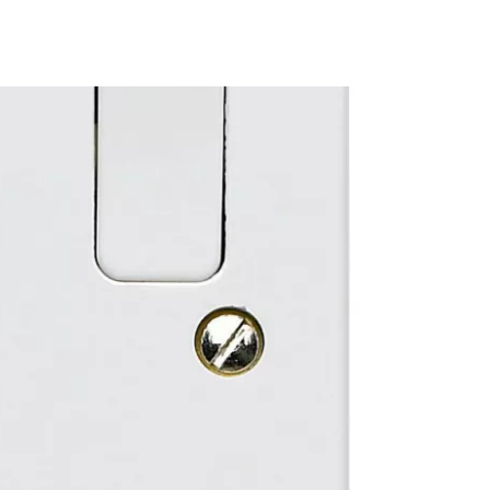
Cestee
одовжуйте з Google
овжуйте у Facebook
довжити з email