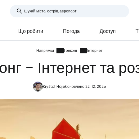
Що робити
Погода
Доступ
Т
Напрямки
Гонконг
Інтернет
онг - Інтернет та ро
Kryštof Hájek
оновлено 22. 12. 2025