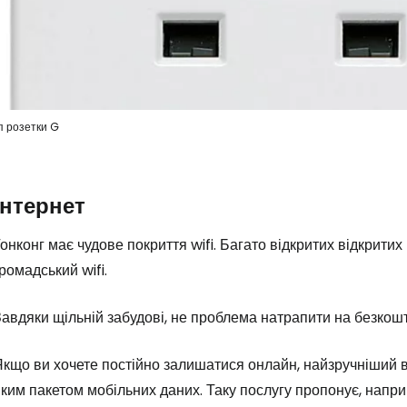
п розетки G
Інтернет
онконг має чудове покриття wifi. Багато відкритих відкрит
ромадський wifi.
авдяки щільній забудові, не проблема натрапити на безкош
кщо ви хочете постійно залишатися онлайн, найзручніший ва
ким пакетом мобільних даних. Таку послугу пропонує, наприк