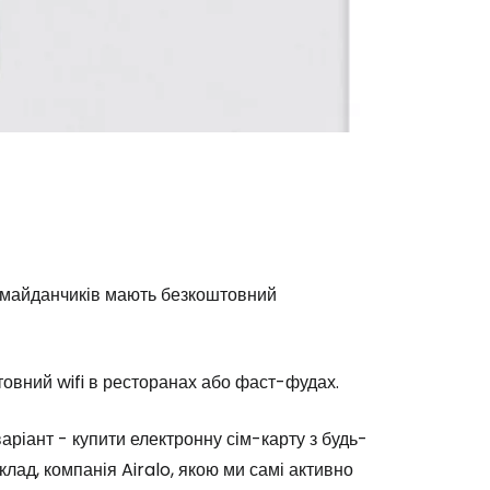
их майданчиків мають безкоштовний
товний wifi в ресторанах або фаст-фудах.
ріант - купити електронну сім-карту з будь-
лад, компанія Airalo, якою ми самі активно