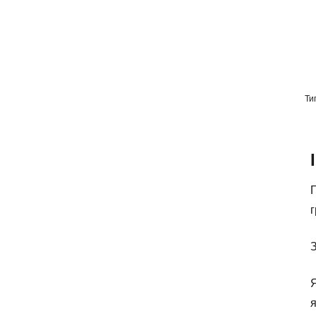
Ти
Г
г
З
Я
я