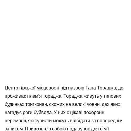
Центр гірської місцевості під назвою Тана Тораджа, де
проживає плем'я тораджа. Тораджа живуть у типових
будинках тонгконан, схожих на великі човни, дах яких
нагадує роги буйвола. У них є цікаві похоронні
церемонії, які туристи можуть відвідати за попереднім
записом. Привозьте з собою подарунок для сім'ї