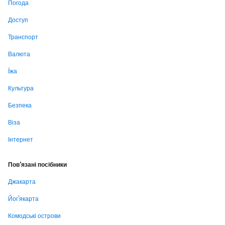
Погода
Доступ
Транспорт
Валюта
Їжа
Культура
Безпека
Віза
Інтернет
Пов'язані посібники
Джакарта
Йог'якарта
Комодські острови