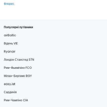
Флорес.
Популярні путівники
airBaltic
Відень VIE
Ryanair
Лондон Станстед STN
Рим-Фьюмічіно FCO
Мілан-Бергамо BGY
easyJet
Сардинія
Рим-Чампіно CIA