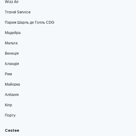
Wizz Air
Travel Service
Париж Шарль де Голль CDG
Мадейра
Мальта
Венеція
Ісландія
Рим
Майорка
Албанія
Кіпр
Порту
Cestee