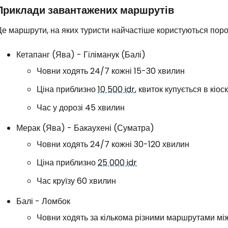
Приклади завантажених маршрутів
Це маршрути, на яких туристи найчастіше користуються пор
Кетапанг (Ява) - Гіліманук (Балі)
Човни ходять 24/7 кожні 15-30 хвилин
Ціна приблизно
10 500 idr
, квиток купується в кіос
Час у дорозі 45 хвилин
Мерак (Ява) - Бакаухені (Суматра)
Човни ходять 24/7 кожні 30-120 хвилин
Ціна приблизно
25 000 idr
Час круїзу 60 хвилин
Балі - Ломбок
Човни ходять за кількома різними маршрутами між