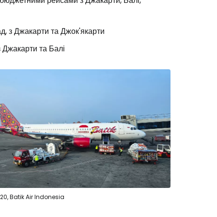
 бюджетними рейсами з Джакарти, Балі,
д, з Джакарти та Джок'якарти
 Джакарти та Балі
20, Batik Air Indonesia