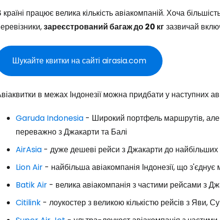
 країні працює велика кількість авіакомпаній. Хоча більшіст
перевізники,
зареєстрований багаж до 20 кг
зазвичай включ
Увійдіть до 
Шукайте квитки на сайті airasia.com
... світова туристична спільнота
віаквитки в межах Індонезії можна придбати у наступних ав
Пр
Garuda Indonesia
- Широкий портфель маршрутів, але 
переважно з Джакарти та Балі
Прод
AirAsia
- дуже дешеві рейси з Джакарти до найбільших м
Lion Air
- найбільша авіакомпанія Індонезії, що з'єднує
Про
Batik Air
- велика авіакомпанія з частими рейсами з Джа
Citilink
- лоукостер з великою кількістю рейсів з Яви, С