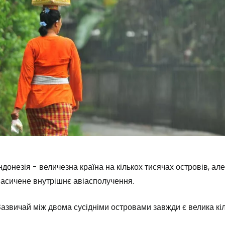
ндонезія - величезна країна на кількох тисячах островів, а
насичене внутрішнє авіасполучення.
азвичай між двома сусідніми островами завжди є велика кіл