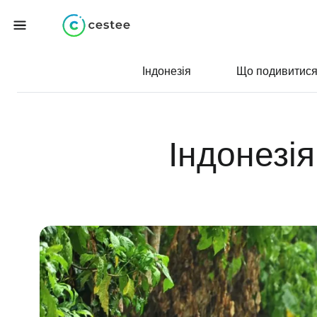
Індонезія
Що подивитис
Індонезі