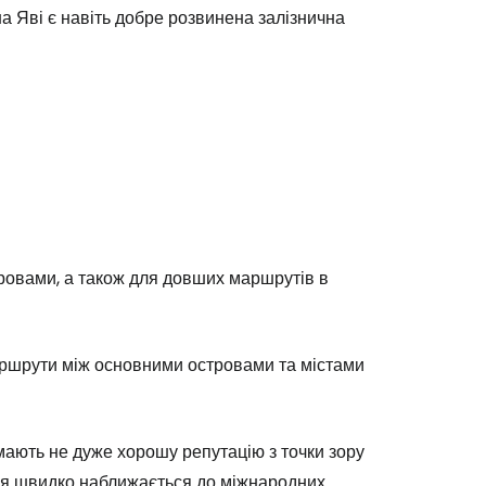
на Яві є навіть добре розвинена залізнична
ровами, а також для довших маршрутів в
 маршрути між основними островами та містами
 мають не дуже хорошу репутацію з точки зору
ація швидко наближається до міжнародних