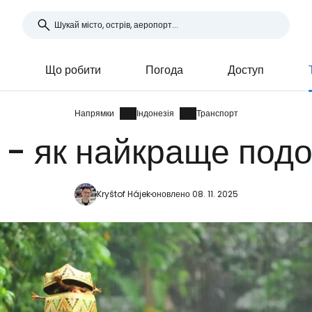
я
Що робити
Погода
Доступ
Напрямки
Індонезія
Транспорт
я - як найкраще под
Kryštof Hájek
оновлено 08. 11. 2025