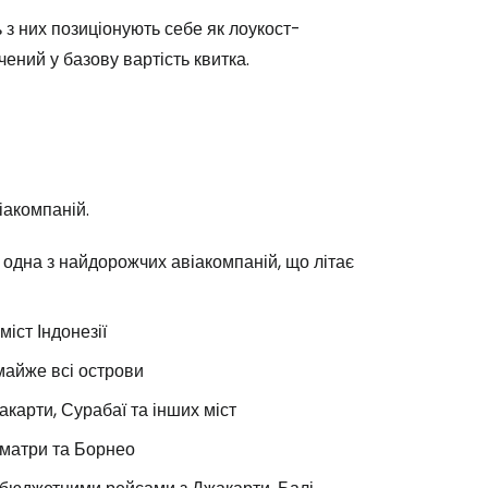
ь з них позиціонують себе як лоукост-
ений у базову вартість квитка.
Cestee
іакомпаній.
одовжуйте з Google
одна з найдорожчих авіакомпаній, що літає
овжуйте у Facebook
іст Індонезії
 майже всі острови
довжити з email
карти, Сурабаї та інших міст
уматри та Борнео