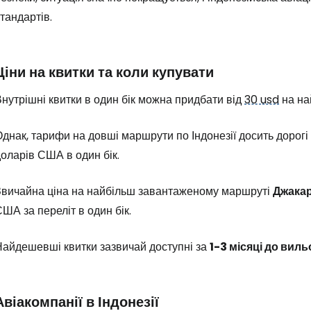
тандартів.
Ціни на квитки та коли купувати
нутрішні квитки в один бік можна придбати від
30 usd
на на
днак, тарифи на довші маршрути по Індонезії досить дорогі
оларів США в один бік.
Звичайна ціна на найбільш завантаженому маршруті
Джакар
ША за переліт в один бік.
Найдешевші квитки зазвичай доступні за
1-3 місяці до виль
Авіакомпанії в Індонезії