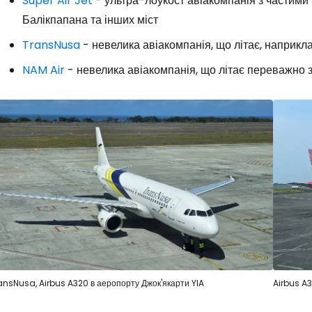
Super Air Jet
- ультра-лоукост авіакомпанія з частими
Балікпапана та інших міст
TransNusa
- невелика авіакомпанія, що літає, наприкла
NAM Air
- невелика авіакомпанія, що літає переважно з
ansNusa, Airbus A320 в аеропорту Джок'якарти YIA
Airbus A3