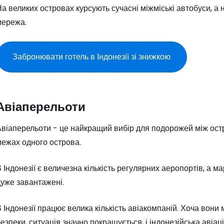
а великих островах курсують сучасні міжміські автобуси, а 
мережа.
Забронювати готель в Індонезії зі знижкою
Авіаперельоти
Авіаперельоти - це найкращий вибір для подорожей між ост
межах одного острова.
 Індонезії є величезна кількість регулярних аеропортів, а
уже завантажені.
 Індонезії працює велика кількість авіакомпаній. Хоча вони
езпеки, ситуація значно покращується, і індонезійська аві