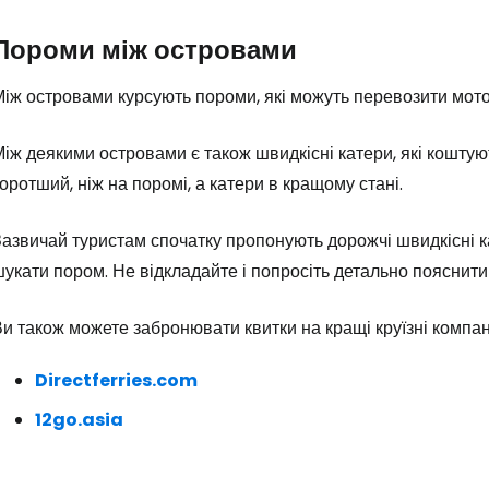
Пороми між островами
іж островами курсують пороми, які можуть перевозити мото
іж деякими островами є також швидкісні катери, які кошту
оротший, ніж на поромі, а катери в кращому стані.
азвичай туристам спочатку пропонують дорожчі швидкісні к
укати пором. Не відкладайте і попросіть детально пояснити 
и також можете забронювати квитки на кращі круїзні компані
Directferries.com
12go.asia