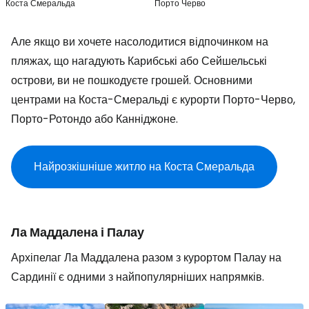
Коста Смеральда
Порто Черво
Але якщо ви хочете насолодитися відпочинком на
пляжах, що нагадують Карибські або Сейшельські
острови, ви не пошкодуєте грошей. Основними
центрами на Коста-Смеральді є курорти Порто-Черво,
Порто-Ротондо або Канніджоне.
Найрозкішніше житло на Коста Смеральда
Ла Маддалена і Палау
Архіпелаг Ла Маддалена разом з курортом Палау на
Сардинії є одними з найпопулярніших напрямків.