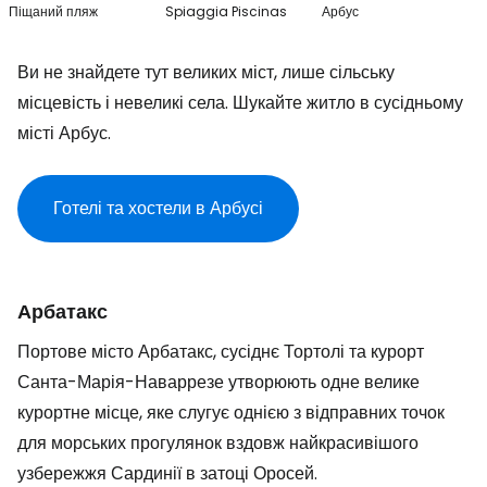
Піщаний пляж
Spiaggia Piscinas
Арбус
Ви не знайдете тут великих міст, лише сільську
місцевість і невеликі села. Шукайте житло в сусідньому
місті Арбус.
Готелі та хостели в Арбусі
Арбатакс
Портове місто Арбатакс, сусіднє Тортолі та курорт
Санта-Марія-Наваррезе утворюють одне велике
курортне місце, яке слугує однією з відправних точок
для морських прогулянок вздовж найкрасивішого
узбережжя Сардинії в затоці Оросей.