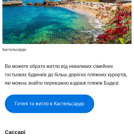
Кастельсардо
Ви можете обрати житло від невеликих сімейних
гостьових будинків до більш дорогих пляжних курортів,
які можна знайти переважно вздовж пляжів Бадезі.
Готелі та житло в Кастельсардо
Сассарі