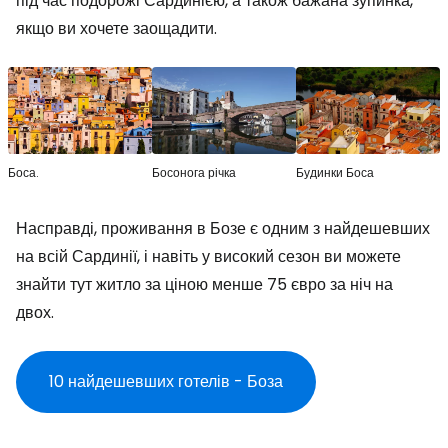
під час подорожі Сардинією, а також бажана зупинка,
якщо ви хочете заощадити.
Боса.
Босонога річка
Будинки Боса
Насправді, проживання в Бозе є одним з найдешевших
на всій Сардинії, і навіть у високий сезон ви можете
знайти тут житло за ціною менше 75 євро за ніч на
двох.
10 найдешевших готелів - Боза