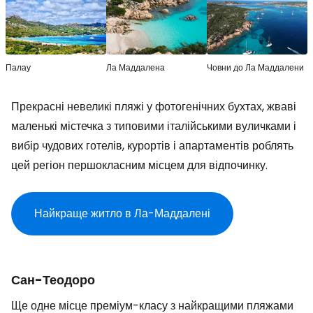
Палау
Ла Маддалена
Човни до Ла Маддалени
Прекрасні невеликі пляжі у фотогенічних бухтах, жваві
маленькі містечка з типовими італійськими вуличками і
вибір чудових готелів, курортів і апартаментів роблять
цей регіон першокласним місцем для відпочинку.
Найкраще житло в Ла-Маддалені
Сан-Теодоро
Ще одне місце преміум-класу з найкращими пляжами