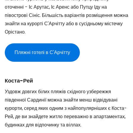
оточенні - Іс Арутас, Іс Аренс або Путцу Іду на
півострові Сініс. Більшість варіантів розміщення можна
знайти на курорті С'Арчітту або в сусідньому містечку
Орістано.
Пляжні готелі в С'Арчітту
Коста-Рей
Уздовж довгих білих пляжів східного узбережжя
південної Сардинії можна знайти менш відвідувані
курорти, серед яких одним з найпопулярніших є Коста-
Рей, де ви знайдете житло переважно в апартаментах,
будинках для відпочинку та віллах.