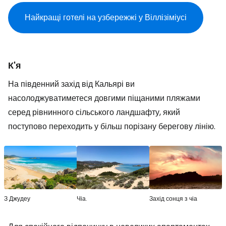
Найкращі готелі на узбережжі у Віллізіміусі
К'я
На південний захід від Кальярі ви
насолоджуватиметеся довгими піщаними пляжами
серед рівнинного сільського ландшафту, який
поступово переходить у більш порізану берегову лінію.
З Джудеу
Чіа.
Захід сонця з чіа