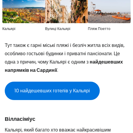
Кальярі
Вулиці Кальярі
Пляж Поетто
Тут також є гарні міські пляжі і безліч житла всіх видів,
особливо гостьові будинки і приватні пансіонати. Це
одна з причин, чому Кальярі є одним з
найдешевших
напрямків на Сардинії
.
10 найдешевших готелів у Кальярі
Вілласіміус
Кальярі, який багато хто вважає найкрасивішим