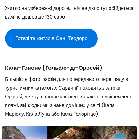
Житло на узбережжі дороге, і ніч на двох тут обійдеться
вам не дешевше 130 євро.
Готелі та житло в Сан-Теодоро
Кала-Гононе (Гольфо-ді-Оросей)
Більшість фотографій для попереднього перегляду в
туристичних каталогах Сардинії походять з затоки
Оросей, де круті вапнякові скелі ховають відокремлені
пляжі, які є одними з найвідоміших у світі (Кала
Маріолу, Кала Луна або Кала Голорітце).