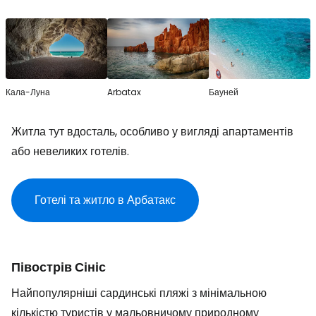
Кала-Луна
Arbatax
Бауней
Житла тут вдосталь, особливо у вигляді апартаментів
або невеликих готелів.
Готелі та житло в Арбатакс
Півострів Сініс
Найпопулярніші сардинські пляжі з мінімальною
кількістю туристів у мальовничому природному