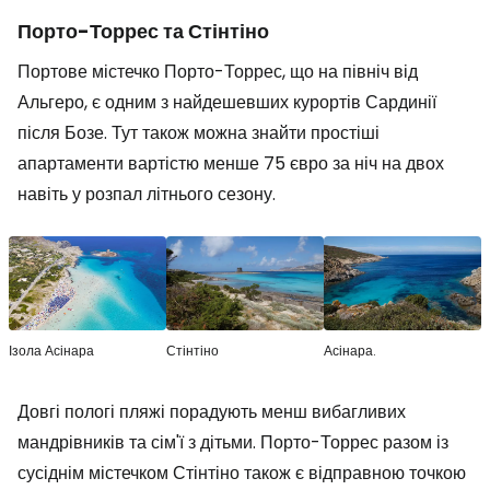
Порто-Торрес та Стінтіно
Портове містечко Порто-Торрес, що на північ від
Альгеро, є одним з найдешевших курортів Сардинії
після Бозе. Тут також можна знайти простіші
апартаменти вартістю менше 75 євро за ніч на двох
навіть у розпал літнього сезону.
Ізола Асінара
Стінтіно
Асінара.
Довгі пологі пляжі порадують менш вибагливих
мандрівників та сім'ї з дітьми. Порто-Торрес разом із
сусіднім містечком Стінтіно також є відправною точкою