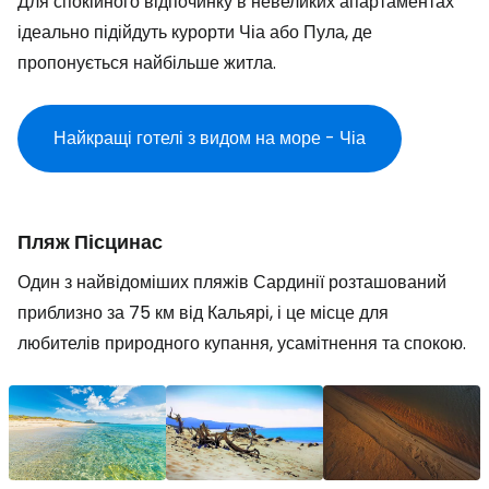
Для спокійного відпочинку в невеликих апартаментах
ідеально підійдуть курорти Чіа або Пула, де
пропонується найбільше житла.
Найкращі готелі з видом на море - Чіа
Пляж Пісцинас
Один з найвідоміших пляжів Сардинії розташований
приблизно за 75 км від Кальярі, і це місце для
любителів природного купання, усамітнення та спокою.