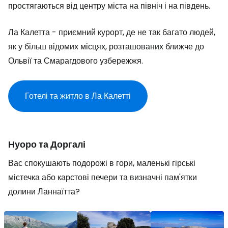
простягаються від центру міста на північ і на південь.
Ла Калетта - приємний курорт, де не так багато людей,
як у більш відомих місцях, розташованих ближче до
Ольвії та Смарагдового узбережжя.
Готелі та житло в Ла Калетті
Нуоро та Доргалі
Вас спокушають подорожі в гори, маленькі гірські
містечка або карстові печери та визначні пам'ятки
долини Ланнаїтта?