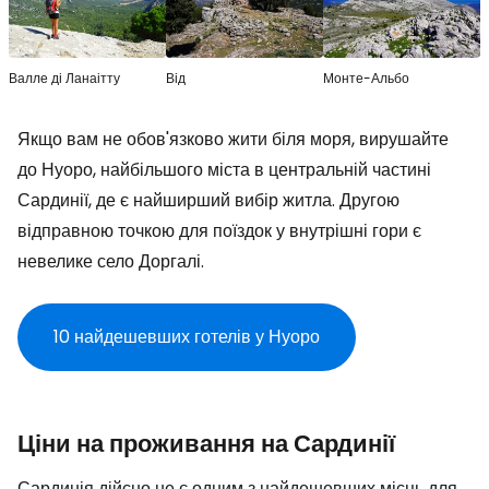
Валле ді Ланаітту
Від
Монте-Альбо
Якщо вам не обов'язково жити біля моря, вирушайте
до Нуоро, найбільшого міста в центральній частині
Сардинії, де є найширший вибір житла. Другою
відправною точкою для поїздок у внутрішні гори є
невелике село Доргалі.
10 найдешевших готелів у Нуоро
Ціни на проживання на Сардинії
Сардинія дійсно не є одним з найдешевших місць для