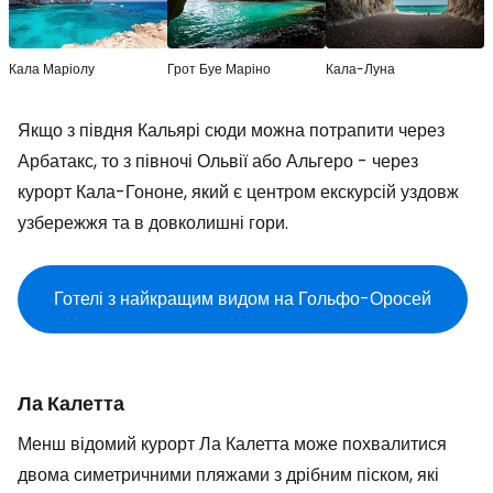
Кала Маріолу
Грот Буе Маріно
Кала-Луна
Якщо з півдня Кальярі сюди можна потрапити через
Арбатакс, то з півночі Ольвії або Альгеро - через
курорт Кала-Гононе, який є центром екскурсій уздовж
узбережжя та в довколишні гори.
Готелі з найкращим видом на Гольфо-Оросей
Ла Калетта
Менш відомий курорт Ла Калетта може похвалитися
двома симетричними пляжами з дрібним піском, які