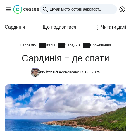
Сардинія
Що подивитися
Читати далі
Увійдіть до Cestee
... світова туристична спільнота
Напрямки
Італія
Сардинія
Проживання
Сардинія - де спати
Продовжуйте з Google
Kryštof Hájek
оновлено 17. 06. 2025
Продовжуйте у Facebook
Продовжити з email