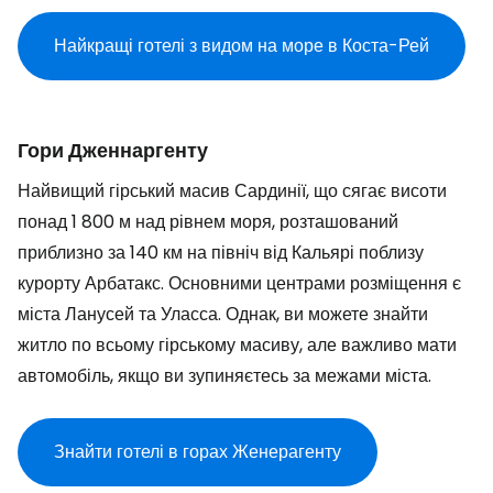
Найкращі готелі з видом на море в Коста-Рей
Гори Дженнаргенту
Найвищий гірський масив Сардинії, що сягає висоти
понад 1 800 м над рівнем моря, розташований
приблизно за 140 км на північ від Кальярі поблизу
курорту Арбатакс. Основними центрами розміщення є
міста Ланусей та Уласса. Однак, ви можете знайти
житло по всьому гірському масиву, але важливо мати
автомобіль, якщо ви зупиняєтесь за межами міста.
Знайти готелі в горах Женерагенту