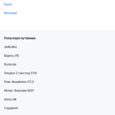
Кауаї
Молокай.
Популярні путівники
airBaltic
Відень VIE
Ryanair
Лондон Станстед STN
Рим-Фьюмічіно FCO
Мілан-Бергамо BGY
easyJet
Сардинія