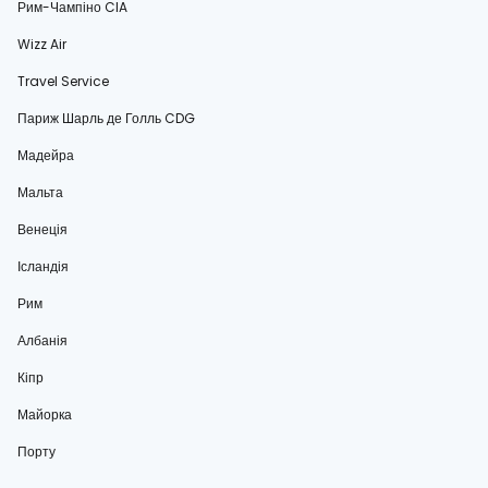
Рим-Чампіно CIA
Wizz Air
Travel Service
Париж Шарль де Голль CDG
Мадейра
Мальта
Венеція
Ісландія
Рим
Албанія
Кіпр
Майорка
Порту