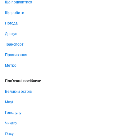
Що подивитися
Що робити
Погода
Доступ
Транспорт
Проживання
Метро
Пов'язані посібники
Великий острів
Мауї.
Гонолулу
Чикаго
Оаху