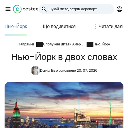
Нью-Йорк
Що подивитися
Читати далі
Увійдіть до Cestee
... світова туристична спільнота
Напрямки
Сполучені Штати Америки
Нью-Йорк
Нью-Йорк в двох словах
Продовжуйте з Google
David Eiselt
оновлено 20. 07. 2026
Продовжуйте у Facebook
Продовжити з email