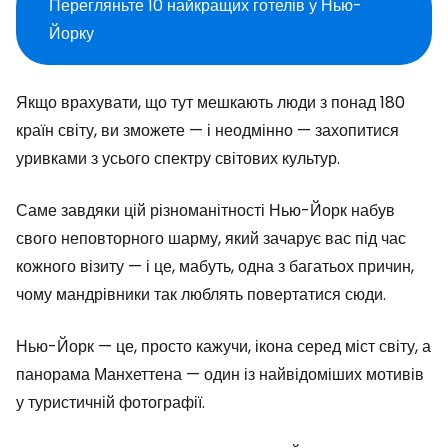
Перегляньте 10 найкращих готелів у Нью-
Йорку
Якщо врахувати, що тут мешкають люди з понад 180
країн світу, ви зможете — і неодмінно — захопитися
уривками з усього спектру світових культур.
Саме завдяки цій різноманітності Нью-Йорк набув
свого неповторного шарму, який зачарує вас під час
кожного візиту — і це, мабуть, одна з багатьох причин,
чому мандрівники так люблять повертатися сюди.
Нью-Йорк — це, просто кажучи, ікона серед міст світу, а
панорама Манхеттена — один із найвідоміших мотивів
у туристичній фотографії.