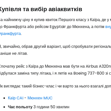
Купівля та вибір авіаквитків
а найнижчу ціну я купив квиток Першого класу з Каїра, де 
до Франкфурта або рейсом Egyptair до Мюнхена, а потім
вн
Франкфурта
.
, звичайно, обрав другий варіант, щоб спробувати регіональ
аніше не літав.
Спочатку рейс з Каїра до Мюнхена мав бути на Airbus A320
ідбулася заміна типу літака, і я летів на Boeing 737-800 з
к виглядає такий бізнес-клас і чи варто за нього взагалі д
Каїр CAI
-
Мюнхен MUC
Час польоту
3 години 50 хвилин