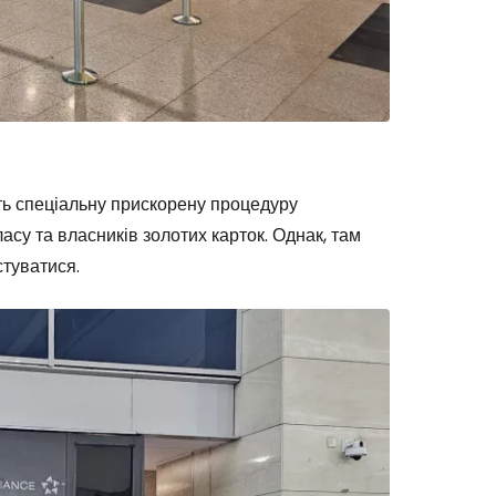
ють спеціальну прискорену процедуру
су та власників золотих карток. Однак, там
стуватися.