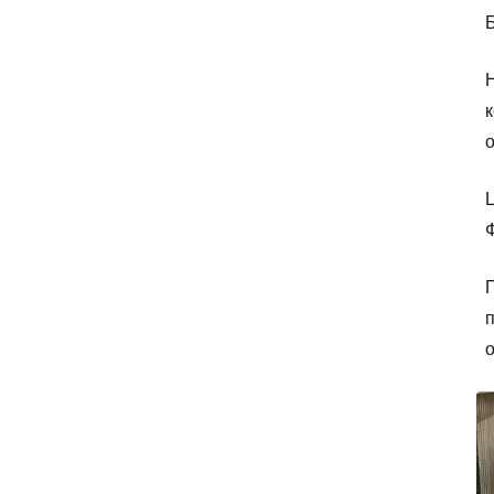
Б
Н
к
Ц
Ф
П
п
о