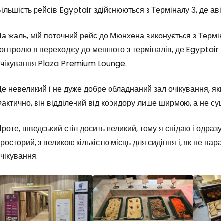
ільшість рейсів Egyptair здійснюються з Терміналу 3, де ав
а жаль, мій поточний рейс до Мюнхена виконується з Термі
онтролю я переходжу до меншого з терміналів, де Egyptair
очікування Plaza Premium Lounge.
е невеликий і не дуже добре обладнаний зал очікування, як
актично, він відділений від коридору лише ширмою, а не су
роте, шведський стіл досить великий, тому я снідаю і одраз
росторий, з великою кількістю місць для сидіння і, як не па
чікування.