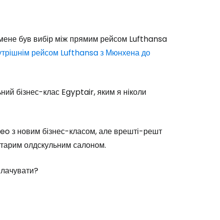
у мене був вибір між прямим рейсом Lufthansa
утрішнім рейсом Lufthansa з Мюнхена до
ний бізнес-клас Egyptair, яким я ніколи
neo з новим бізнес-класом, але врешті-решт
і старим олдскульним салоном.
оплачувати?