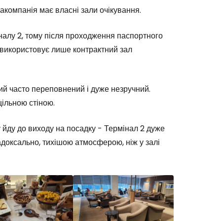
іакомпанія має власні зали очікування.
налу 2, тому після проходження паспортного
 використовує лише контрактний зал
ий часто переповнений і дуже незручний.
цільною стіною.
у йду до виходу на посадку - Термінал 2 дуже
радоксально, тихішою атмосферою, ніж у залі