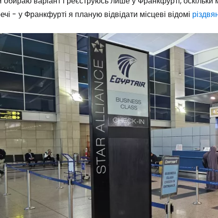
 обираю варіант і реєструюсь лише у Франкфурті, оскільки 
ечі - у Франкфурті я планую відвідати місцеві відомі
різдвя
Увійдіть до 
... світова туристична спільнота
Пр
Прод
Про