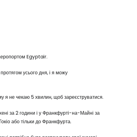
аеропортом Egyptair.
х протягом усього дня, і я можу
му я не чекаю 5 хвилин, щоб зареєструватися.
хені за 2 години і у Франкфурті-на-Майні за
Токіо або тільки до Франкфурта.