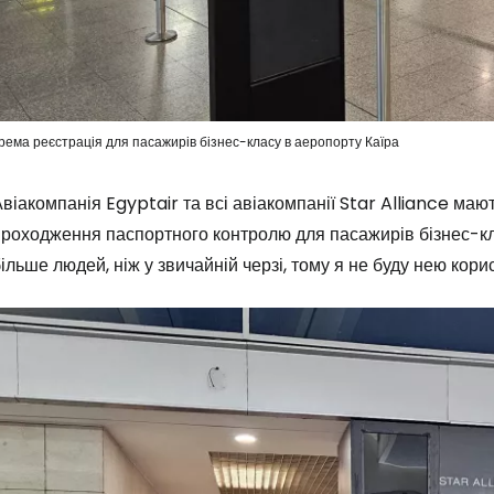
рема реєстрація для пасажирів бізнес-класу в аеропорту Каїра
віакомпанія Egyptair та всі авіакомпанії Star Alliance ма
роходження паспортного контролю для пасажирів бізнес-кла
ільше людей, ніж у звичайній черзі, тому я не буду нею кори