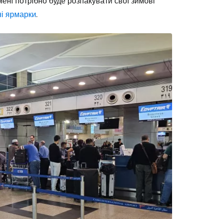
мені потрібно буде розпакувати свої зимові
ні ярмарки
.
Cestee
одовжуйте з Google
овжуйте у Facebook
довжити з email