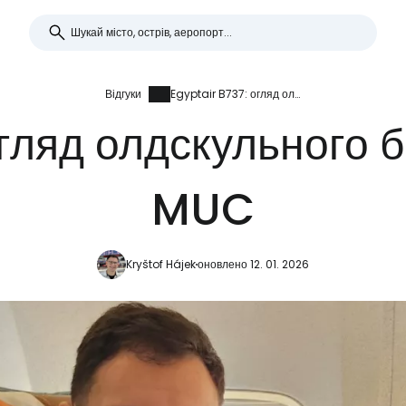
Відгуки
Egyptair B737: огляд олдскульного бізнес-класу CAI-MUC
гляд олдскульного 
MUC
Kryštof Hájek
оновлено 12. 01. 2026