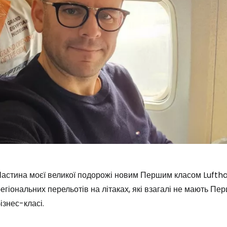
Частина моєї великої подорожі новим Першим класом Luftha
егіональних перельотів на літаках, які взагалі не мають Пе
ізнес-класі.