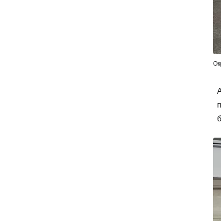
Ок
А
п
б